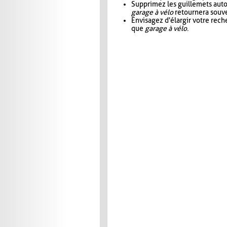
Supprimez les guillemets aut
garage à vélo
retournera souve
Envisagez d'élargir votre rec
que
garage à vélo
.