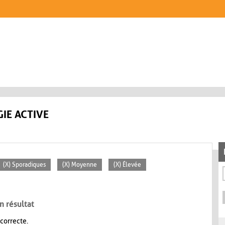
IE ACTIVE
(X) Sporadiques
(X) Moyenne
(X) Élevée
n résultat
 correcte.