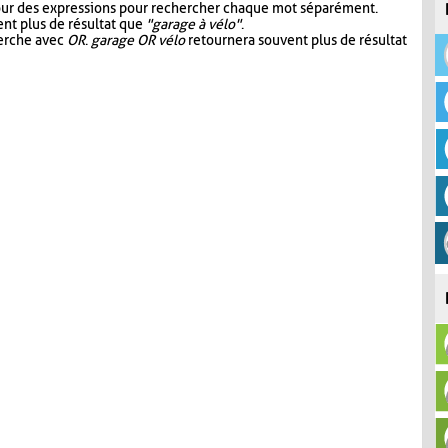
our des expressions pour rechercher chaque mot séparément.
nt plus de résultat que
"garage à vélo"
.
herche avec
OR
.
garage OR vélo
retournera souvent plus de résultat