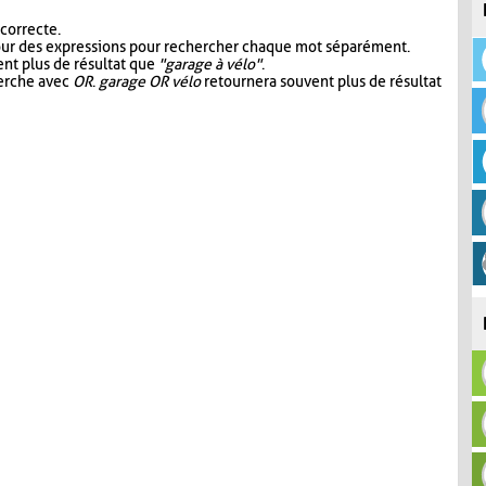
 correcte.
our des expressions pour rechercher chaque mot séparément.
nt plus de résultat que
"garage à vélo"
.
herche avec
OR
.
garage OR vélo
retournera souvent plus de résultat