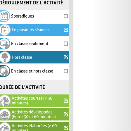
DÉROULEMENT DE L'ACTIVITÉ
Sporadiques
En plusieurs séances
En classe seulement
Hors classe
En classe et hors classe
DURÉE DE L'ACTIVITÉ
Activités courtes (< 30
minutes)
Activités développées
(Entre 30 et 60 minutes)
Activités élaborées (> 60
minutes)