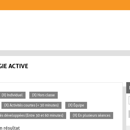
IE ACTIVE
(X) Individuel
(X) Hors classe
(X) Activités courtes (< 30 minutes)
(X) Équipe
ités développées (Entre 30 et 60 minutes)
(X) En plusieurs séances
n résultat