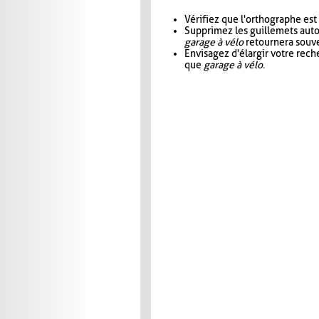
Vérifiez que l'orthographe est
Supprimez les guillemets aut
garage à vélo
retournera souve
Envisagez d'élargir votre rec
que
garage à vélo
.