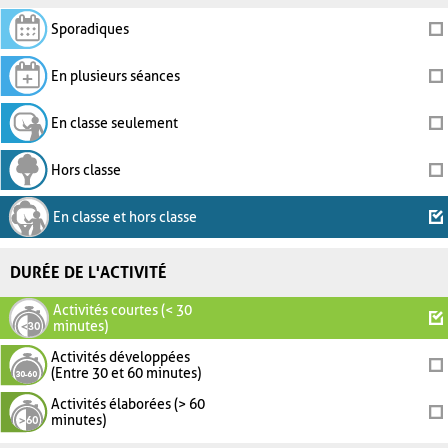
Sporadiques
En plusieurs séances
En classe seulement
Hors classe
En classe et hors classe
DURÉE DE L'ACTIVITÉ
Activités courtes (< 30
minutes)
Activités développées
(Entre 30 et 60 minutes)
Activités élaborées (> 60
minutes)