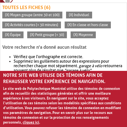
TOUTES LES FICHES (6)
(X) Moyen groupe (entre 30 et 100)
(X) Individuel
(X) Activités courtes (< 30 minutes)
(X) En classe et hors classe
(X) Équipe
(X) Petit groupe (< 30)
(X) Moyenne
Votre recherche n'a donné aucun résultat
Vérifiez que l'orthographe est correcte.
Supprimez les guillemets autour des expressions pour
rechercher chaque mot séparément.
garage à vélo
retournera
souvent plus de résultat que
"garage à vélo"
.
NOTRE SITE WEB UTILISE DES TÉMOINS AFIN DE
Envisagez d'élargir votre recherche avec
OR
.
garage OR vélo
retournera souvent plus de résultat que
garage à vélo
.
REHAUSSER VOTRE EXPÉRIENCE DE NAVIGATION.
Le site web de Polytechnique Montréal utilise des témoins de connexion
afin de recueillir des statistiques générales et offrir une meilleure
expérience à ses visiteurs. En naviguant sur le site, vous acceptez
l’utilisation de ces témoins selon les modalités spécifiées aux conditions
d’utilisation. Vous pouvez refuser les témoins de connexion en modifiant
vos paramètres de navigation. Pour en savoir plus sur le recours aux
témoins de connexion et sur la protection de vos renseignements
personnels,
cliquez ici
.
Avis de confidentialité et conditions d’utilisation