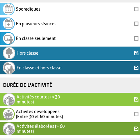
Sporadiques
En plusieurs séances
En classe seulement
Hors classe
En classe et hors classe
DURÉE DE L'ACTIVITÉ
Activités courtes (< 30
minutes)
Activités développées
(Entre 30 et 60 minutes)
Activités élaborées (> 60
minutes)