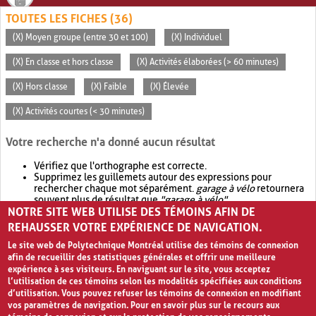
TOUTES LES FICHES (36)
(X) Moyen groupe (entre 30 et 100)
(X) Individuel
(X) En classe et hors classe
(X) Activités élaborées (> 60 minutes)
(X) Hors classe
(X) Faible
(X) Élevée
(X) Activités courtes (< 30 minutes)
Votre recherche n'a donné aucun résultat
Vérifiez que l'orthographe est correcte.
Supprimez les guillemets autour des expressions pour
rechercher chaque mot séparément.
garage à vélo
retournera
souvent plus de résultat que
"garage à vélo"
.
NOTRE SITE WEB UTILISE DES TÉMOINS AFIN DE
Envisagez d'élargir votre recherche avec
OR
.
garage OR vélo
retournera souvent plus de résultat que
garage à vélo
.
REHAUSSER VOTRE EXPÉRIENCE DE NAVIGATION.
Le site web de Polytechnique Montréal utilise des témoins de connexion
afin de recueillir des statistiques générales et offrir une meilleure
expérience à ses visiteurs. En naviguant sur le site, vous acceptez
l’utilisation de ces témoins selon les modalités spécifiées aux conditions
d’utilisation. Vous pouvez refuser les témoins de connexion en modifiant
vos paramètres de navigation. Pour en savoir plus sur le recours aux