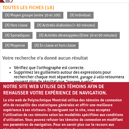
TOUTES LES FICHES (18)
(X) Moyen groupe (entre 30 et 100)
(X) Individuel
(X) Hors classe
(X) Activités élaborées (> 60 minutes)
(X) Sporadiques
(X) Activités développées (Entre 30 et 60 minutes)
(X) Moyenne
(X) En classe et hors classe
Votre recherche n'a donné aucun résultat
Vérifiez que l'orthographe est correcte.
Supprimez les guillemets autour des expressions pour
rechercher chaque mot séparément.
garage à vélo
retournera
souvent plus de résultat que
"garage à vélo"
.
NOTRE SITE WEB UTILISE DES TÉMOINS AFIN DE
Envisagez d'élargir votre recherche avec
OR
.
garage OR vélo
retournera souvent plus de résultat que
garage à vélo
.
REHAUSSER VOTRE EXPÉRIENCE DE NAVIGATION.
Le site web de Polytechnique Montréal utilise des témoins de connexion
afin de recueillir des statistiques générales et offrir une meilleure
expérience à ses visiteurs. En naviguant sur le site, vous acceptez
l’utilisation de ces témoins selon les modalités spécifiées aux conditions
d’utilisation. Vous pouvez refuser les témoins de connexion en modifiant
vos paramètres de navigation. Pour en savoir plus sur le recours aux