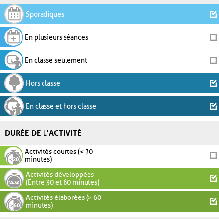
Sporadiques
En plusieurs séances
En classe seulement
Hors classe
En classe et hors classe
DURÉE DE L'ACTIVITÉ
Activités courtes (< 30
minutes)
Activités développées
(Entre 30 et 60 minutes)
Activités élaborées (> 60
minutes)