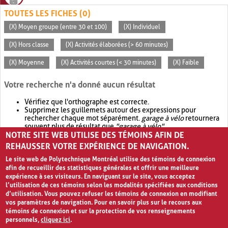
TOUTES LES FICHES (0)
(X) Moyen groupe (entre 30 et 100)
(X) Individuel
(X) Hors classe
(X) Activités élaborées (> 60 minutes)
(X) Moyenne
(X) Activités courtes (< 30 minutes)
(X) Faible
Votre recherche n'a donné aucun résultat
Vérifiez que l'orthographe est correcte.
Supprimez les guillemets autour des expressions pour
rechercher chaque mot séparément.
garage à vélo
retournera
souvent plus de résultat que
"garage à vélo"
.
NOTRE SITE WEB UTILISE DES TÉMOINS AFIN DE
Envisagez d'élargir votre recherche avec
OR
.
garage OR vélo
retournera souvent plus de résultat que
garage à vélo
.
REHAUSSER VOTRE EXPÉRIENCE DE NAVIGATION.
Le site web de Polytechnique Montréal utilise des témoins de connexion
afin de recueillir des statistiques générales et offrir une meilleure
expérience à ses visiteurs. En naviguant sur le site, vous acceptez
l’utilisation de ces témoins selon les modalités spécifiées aux conditions
d’utilisation. Vous pouvez refuser les témoins de connexion en modifiant
vos paramètres de navigation. Pour en savoir plus sur le recours aux
témoins de connexion et sur la protection de vos renseignements
personnels,
cliquez ici
.
Avis de confidentialité et conditions d’utilisation