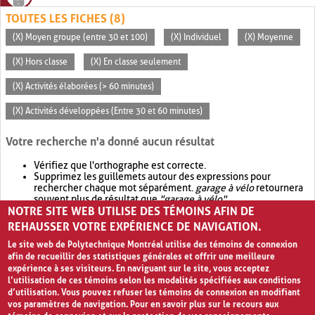
TOUTES LES FICHES (8)
(X) Moyen groupe (entre 30 et 100)
(X) Individuel
(X) Moyenne
(X) Hors classe
(X) En classe seulement
(X) Activités élaborées (> 60 minutes)
(X) Activités développées (Entre 30 et 60 minutes)
Votre recherche n'a donné aucun résultat
Vérifiez que l'orthographe est correcte.
Supprimez les guillemets autour des expressions pour
rechercher chaque mot séparément.
garage à vélo
retournera
souvent plus de résultat que
"garage à vélo"
.
NOTRE SITE WEB UTILISE DES TÉMOINS AFIN DE
Envisagez d'élargir votre recherche avec
OR
.
garage OR vélo
retournera souvent plus de résultat que
garage à vélo
.
REHAUSSER VOTRE EXPÉRIENCE DE NAVIGATION.
Le site web de Polytechnique Montréal utilise des témoins de connexion
afin de recueillir des statistiques générales et offrir une meilleure
expérience à ses visiteurs. En naviguant sur le site, vous acceptez
l’utilisation de ces témoins selon les modalités spécifiées aux conditions
d’utilisation. Vous pouvez refuser les témoins de connexion en modifiant
vos paramètres de navigation. Pour en savoir plus sur le recours aux