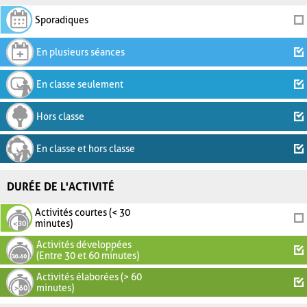
Sporadiques
En plusieurs séances
En classe seulement
Hors classe
En classe et hors classe
DURÉE DE L'ACTIVITÉ
Activités courtes (< 30
minutes)
Activités développées
(Entre 30 et 60 minutes)
Activités élaborées (> 60
minutes)