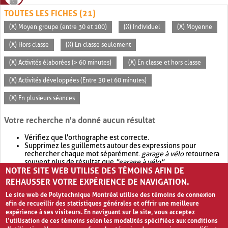
TOUTES LES FICHES (21)
(X) Moyen groupe (entre 30 et 100)
(X) Individuel
(X) Moyenne
(X) Hors classe
(X) En classe seulement
(X) Activités élaborées (> 60 minutes)
(X) En classe et hors classe
(X) Activités développées (Entre 30 et 60 minutes)
(X) En plusieurs séances
Votre recherche n'a donné aucun résultat
Vérifiez que l'orthographe est correcte.
Supprimez les guillemets autour des expressions pour
rechercher chaque mot séparément.
garage à vélo
retournera
souvent plus de résultat que
"garage à vélo"
.
NOTRE SITE WEB UTILISE DES TÉMOINS AFIN DE
Envisagez d'élargir votre recherche avec
OR
.
garage OR vélo
retournera souvent plus de résultat que
garage à vélo
.
REHAUSSER VOTRE EXPÉRIENCE DE NAVIGATION.
Le site web de Polytechnique Montréal utilise des témoins de connexion
afin de recueillir des statistiques générales et offrir une meilleure
expérience à ses visiteurs. En naviguant sur le site, vous acceptez
l’utilisation de ces témoins selon les modalités spécifiées aux conditions