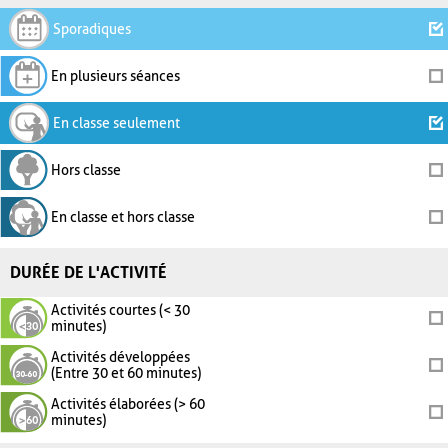
Sporadiques
En plusieurs séances
En classe seulement
Hors classe
En classe et hors classe
DURÉE DE L'ACTIVITÉ
Activités courtes (< 30
minutes)
Activités développées
(Entre 30 et 60 minutes)
Activités élaborées (> 60
minutes)