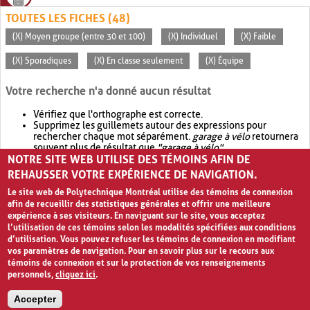
TOUTES LES FICHES (48)
(X) Moyen groupe (entre 30 et 100)
(X) Individuel
(X) Faible
(X) Sporadiques
(X) En classe seulement
(X) Équipe
Votre recherche n'a donné aucun résultat
Vérifiez que l'orthographe est correcte.
Supprimez les guillemets autour des expressions pour
rechercher chaque mot séparément.
garage à vélo
retournera
souvent plus de résultat que
"garage à vélo"
.
NOTRE SITE WEB UTILISE DES TÉMOINS AFIN DE
Envisagez d'élargir votre recherche avec
OR
.
garage OR vélo
retournera souvent plus de résultat que
garage à vélo
.
REHAUSSER VOTRE EXPÉRIENCE DE NAVIGATION.
Le site web de Polytechnique Montréal utilise des témoins de connexion
afin de recueillir des statistiques générales et offrir une meilleure
expérience à ses visiteurs. En naviguant sur le site, vous acceptez
l’utilisation de ces témoins selon les modalités spécifiées aux conditions
d’utilisation. Vous pouvez refuser les témoins de connexion en modifiant
vos paramètres de navigation. Pour en savoir plus sur le recours aux
témoins de connexion et sur la protection de vos renseignements
personnels,
cliquez ici
.
Avis de confidentialité et conditions d’utilisation
Accepter