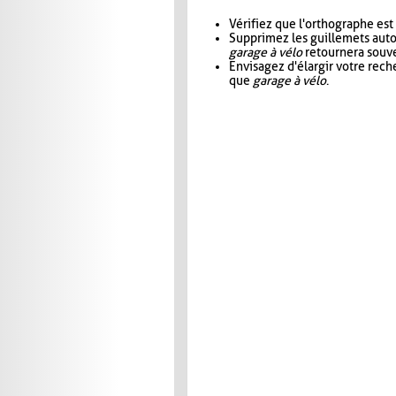
Vérifiez que l'orthographe est
Supprimez les guillemets aut
garage à vélo
retournera souve
Envisagez d'élargir votre rec
que
garage à vélo
.