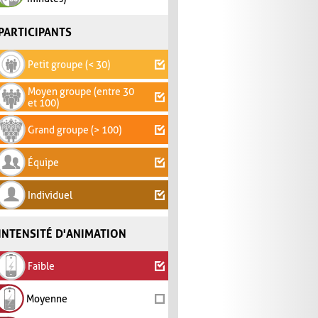
PARTICIPANTS
Petit groupe (< 30)
Moyen groupe (entre 30
et 100)
Grand groupe (> 100)
Équipe
Individuel
INTENSITÉ D'ANIMATION
Faible
Moyenne