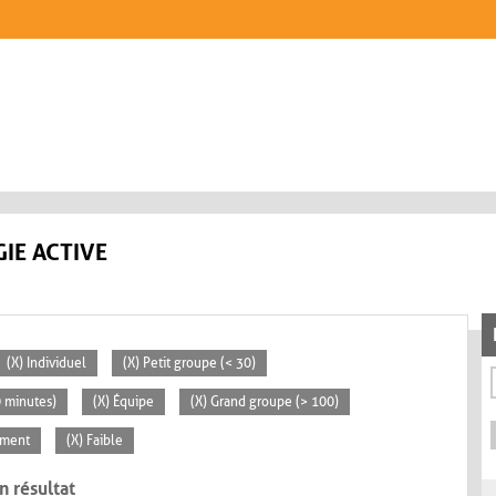
IE ACTIVE
(X) Individuel
(X) Petit groupe (< 30)
0 minutes)
(X) Équipe
(X) Grand groupe (> 100)
ement
(X) Faible
n résultat