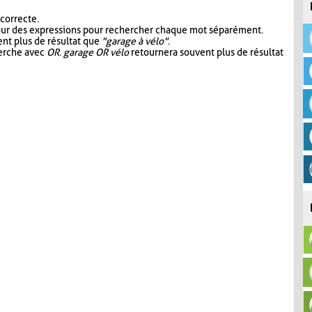
 correcte.
our des expressions pour rechercher chaque mot séparément.
nt plus de résultat que
"garage à vélo"
.
herche avec
OR
.
garage OR vélo
retournera souvent plus de résultat