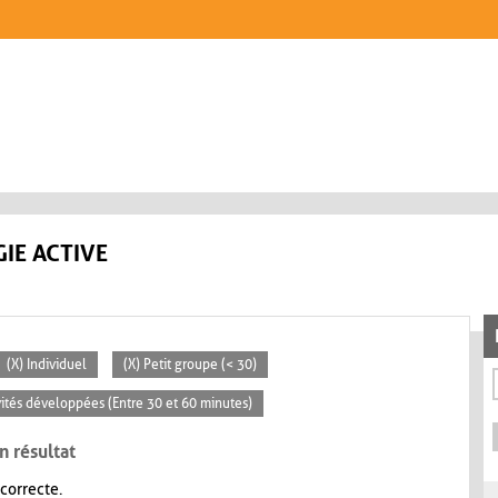
IE ACTIVE
(X) Individuel
(X) Petit groupe (< 30)
ivités développées (Entre 30 et 60 minutes)
n résultat
 correcte.