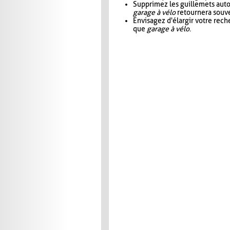
Supprimez les guillemets aut
garage à vélo
retournera souve
Envisagez d'élargir votre rec
que
garage à vélo
.