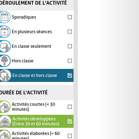
DÉROULEMENT DE L'ACTIVITÉ
Sporadiques
En plusieurs séances
En classe seulement
Hors classe
En classe et hors classe
DURÉE DE L'ACTIVITÉ
Activités courtes (< 30
minutes)
Activités développées
(Entre 30 et 60 minutes)
Activités élaborées (> 60
minutes)