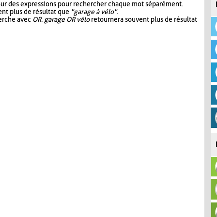
our des expressions pour rechercher chaque mot séparément.
nt plus de résultat que
"garage à vélo"
.
herche avec
OR
.
garage OR vélo
retournera souvent plus de résultat