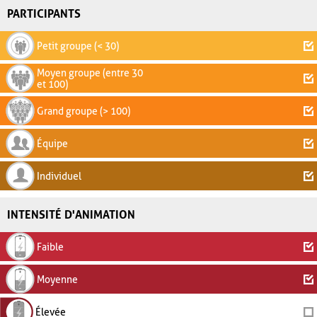
PARTICIPANTS
Petit groupe (< 30)
Moyen groupe (entre 30
et 100)
Grand groupe (> 100)
Équipe
Individuel
INTENSITÉ D'ANIMATION
Faible
Moyenne
Élevée