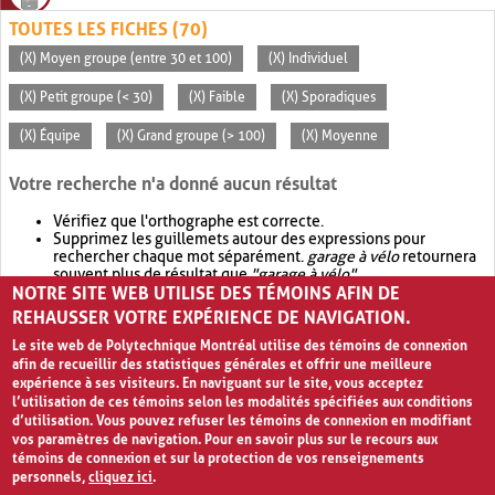
TOUTES LES FICHES (70)
(X) Moyen groupe (entre 30 et 100)
(X) Individuel
(X) Petit groupe (< 30)
(X) Faible
(X) Sporadiques
(X) Équipe
(X) Grand groupe (> 100)
(X) Moyenne
Votre recherche n'a donné aucun résultat
Vérifiez que l'orthographe est correcte.
Supprimez les guillemets autour des expressions pour
rechercher chaque mot séparément.
garage à vélo
retournera
souvent plus de résultat que
"garage à vélo"
.
NOTRE SITE WEB UTILISE DES TÉMOINS AFIN DE
Envisagez d'élargir votre recherche avec
OR
.
garage OR vélo
retournera souvent plus de résultat que
garage à vélo
.
REHAUSSER VOTRE EXPÉRIENCE DE NAVIGATION.
Le site web de Polytechnique Montréal utilise des témoins de connexion
afin de recueillir des statistiques générales et offrir une meilleure
expérience à ses visiteurs. En naviguant sur le site, vous acceptez
l’utilisation de ces témoins selon les modalités spécifiées aux conditions
d’utilisation. Vous pouvez refuser les témoins de connexion en modifiant
vos paramètres de navigation. Pour en savoir plus sur le recours aux
témoins de connexion et sur la protection de vos renseignements
personnels,
cliquez ici
.
Avis de confidentialité et conditions d’utilisation