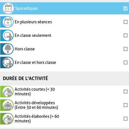
Sporadiques
En plusieurs séances
En classe seulement
Hors classe
En classe et hors classe
DURÉE DE L'ACTIVITÉ
Activités courtes (< 30
minutes)
Activités développées
(Entre 30 et 60 minutes)
Activités élaborées (> 60
minutes)