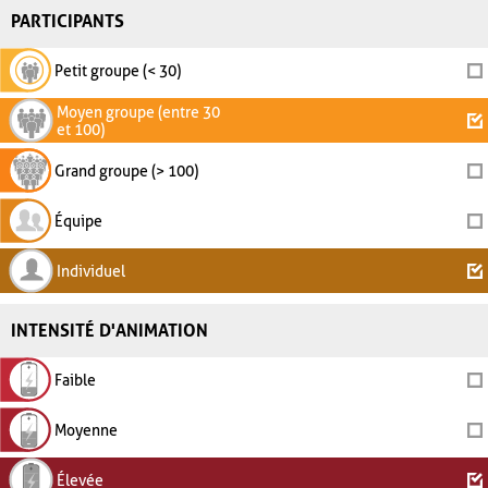
PARTICIPANTS
Petit groupe (< 30)
Moyen groupe (entre 30
et 100)
Grand groupe (> 100)
Équipe
Individuel
INTENSITÉ D'ANIMATION
Faible
Moyenne
Élevée