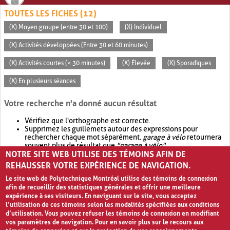
TOUTES LES FICHES (12)
(X) Moyen groupe (entre 30 et 100)
(X) Individuel
(X) Activités développées (Entre 30 et 60 minutes)
(X) Activités courtes (< 30 minutes)
(X) Élevée
(X) Sporadiques
(X) En plusieurs séances
Votre recherche n'a donné aucun résultat
Vérifiez que l'orthographe est correcte.
Supprimez les guillemets autour des expressions pour
rechercher chaque mot séparément.
garage à vélo
retournera
souvent plus de résultat que
"garage à vélo"
.
NOTRE SITE WEB UTILISE DES TÉMOINS AFIN DE
Envisagez d'élargir votre recherche avec
OR
.
garage OR vélo
retournera souvent plus de résultat que
garage à vélo
.
REHAUSSER VOTRE EXPÉRIENCE DE NAVIGATION.
Le site web de Polytechnique Montréal utilise des témoins de connexion
afin de recueillir des statistiques générales et offrir une meilleure
expérience à ses visiteurs. En naviguant sur le site, vous acceptez
l’utilisation de ces témoins selon les modalités spécifiées aux conditions
d’utilisation. Vous pouvez refuser les témoins de connexion en modifiant
vos paramètres de navigation. Pour en savoir plus sur le recours aux