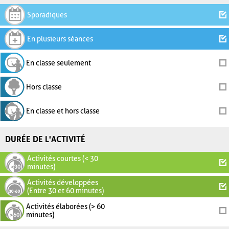
Sporadiques
En plusieurs séances
En classe seulement
Hors classe
En classe et hors classe
DURÉE DE L'ACTIVITÉ
Activités courtes (< 30
minutes)
Activités développées
(Entre 30 et 60 minutes)
Activités élaborées (> 60
minutes)