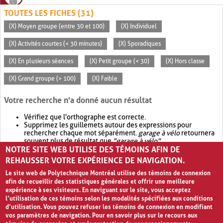
TOUTES LES FICHES (31)
(X) Moyen groupe (entre 30 et 100)
(X) Individuel
(X) Activités courtes (< 30 minutes)
(X) Sporadiques
(X) En plusieurs séances
(X) Petit groupe (< 30)
(X) Hors classe
(X) Grand groupe (> 100)
(X) Faible
Votre recherche n'a donné aucun résultat
Vérifiez que l'orthographe est correcte.
Supprimez les guillemets autour des expressions pour
rechercher chaque mot séparément.
garage à vélo
retournera
souvent plus de résultat que
"garage à vélo"
.
NOTRE SITE WEB UTILISE DES TÉMOINS AFIN DE
Envisagez d'élargir votre recherche avec
OR
.
garage OR vélo
retournera souvent plus de résultat que
garage à vélo
.
REHAUSSER VOTRE EXPÉRIENCE DE NAVIGATION.
Le site web de Polytechnique Montréal utilise des témoins de connexion
afin de recueillir des statistiques générales et offrir une meilleure
expérience à ses visiteurs. En naviguant sur le site, vous acceptez
l’utilisation de ces témoins selon les modalités spécifiées aux conditions
d’utilisation. Vous pouvez refuser les témoins de connexion en modifiant
vos paramètres de navigation. Pour en savoir plus sur le recours aux