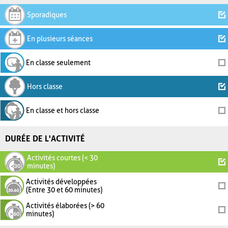
Sporadiques
En plusieurs séances
En classe seulement
Hors classe
En classe et hors classe
DURÉE DE L'ACTIVITÉ
Activités courtes (< 30
minutes)
Activités développées
(Entre 30 et 60 minutes)
Activités élaborées (> 60
minutes)