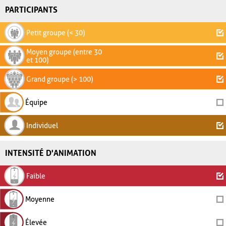
PARTICIPANTS
Petit groupe (< 30)
Moyen groupe (entre 30
et 100)
Grand groupe (> 100)
Équipe
Individuel
INTENSITÉ D'ANIMATION
Faible
Moyenne
Élevée