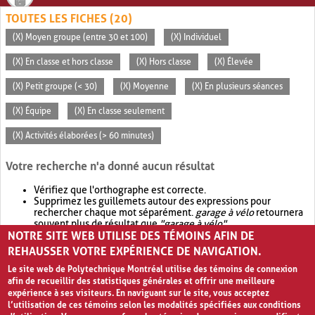
TOUTES LES FICHES (20)
(X) Moyen groupe (entre 30 et 100)
(X) Individuel
(X) En classe et hors classe
(X) Hors classe
(X) Élevée
(X) Petit groupe (< 30)
(X) Moyenne
(X) En plusieurs séances
(X) Équipe
(X) En classe seulement
(X) Activités élaborées (> 60 minutes)
Votre recherche n'a donné aucun résultat
Vérifiez que l'orthographe est correcte.
Supprimez les guillemets autour des expressions pour
rechercher chaque mot séparément.
garage à vélo
retournera
souvent plus de résultat que
"garage à vélo"
.
NOTRE SITE WEB UTILISE DES TÉMOINS AFIN DE
Envisagez d'élargir votre recherche avec
OR
.
garage OR vélo
retournera souvent plus de résultat que
garage à vélo
.
REHAUSSER VOTRE EXPÉRIENCE DE NAVIGATION.
Le site web de Polytechnique Montréal utilise des témoins de connexion
afin de recueillir des statistiques générales et offrir une meilleure
expérience à ses visiteurs. En naviguant sur le site, vous acceptez
l’utilisation de ces témoins selon les modalités spécifiées aux conditions