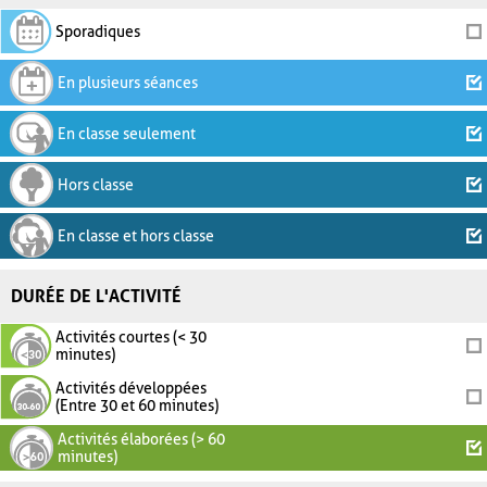
Sporadiques
En plusieurs séances
En classe seulement
Hors classe
En classe et hors classe
DURÉE DE L'ACTIVITÉ
Activités courtes (< 30
minutes)
Activités développées
(Entre 30 et 60 minutes)
Activités élaborées (> 60
minutes)