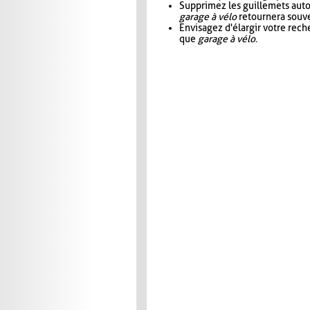
Supprimez les guillemets aut
garage à vélo
retournera souve
Envisagez d'élargir votre rec
que
garage à vélo
.