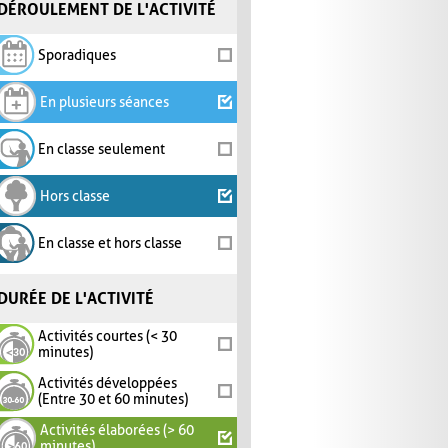
DÉROULEMENT DE L'ACTIVITÉ
Sporadiques
En plusieurs séances
En classe seulement
Hors classe
En classe et hors classe
DURÉE DE L'ACTIVITÉ
Activités courtes (< 30
minutes)
Activités développées
(Entre 30 et 60 minutes)
Activités élaborées (> 60
minutes)