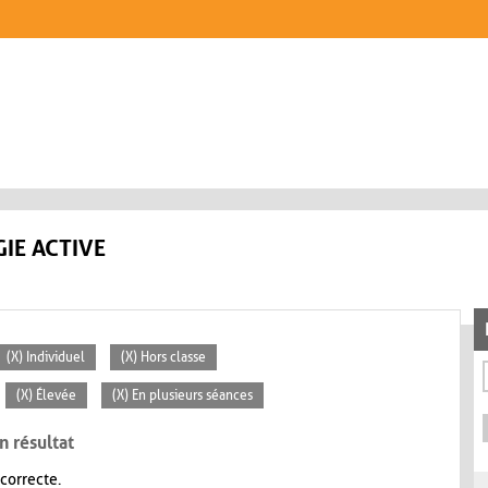
IE ACTIVE
(X) Individuel
(X) Hors classe
(X) Élevée
(X) En plusieurs séances
n résultat
 correcte.