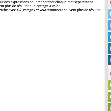
our des expressions pour rechercher chaque mot séparément.
nt plus de résultat que
"garage à vélo"
.
herche avec
OR
.
garage OR vélo
retournera souvent plus de résultat