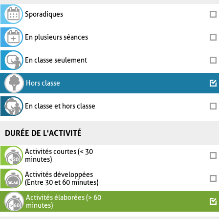
Sporadiques
En plusieurs séances
En classe seulement
Hors classe
En classe et hors classe
DURÉE DE L'ACTIVITÉ
Activités courtes (< 30
minutes)
Activités développées
(Entre 30 et 60 minutes)
Activités élaborées (> 60
minutes)