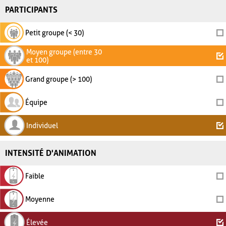
PARTICIPANTS
Petit groupe (< 30)
Moyen groupe (entre 30
et 100)
Grand groupe (> 100)
Équipe
Individuel
INTENSITÉ D'ANIMATION
Faible
Moyenne
Élevée