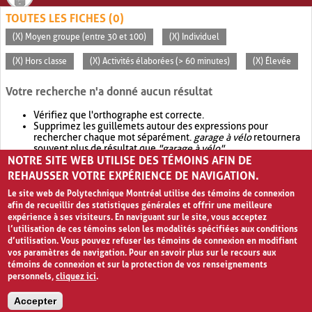
TOUTES LES FICHES (0)
(X) Moyen groupe (entre 30 et 100)
(X) Individuel
(X) Hors classe
(X) Activités élaborées (> 60 minutes)
(X) Élevée
Votre recherche n'a donné aucun résultat
Vérifiez que l'orthographe est correcte.
Supprimez les guillemets autour des expressions pour
rechercher chaque mot séparément.
garage à vélo
retournera
souvent plus de résultat que
"garage à vélo"
.
NOTRE SITE WEB UTILISE DES TÉMOINS AFIN DE
Envisagez d'élargir votre recherche avec
OR
.
garage OR vélo
retournera souvent plus de résultat que
garage à vélo
.
REHAUSSER VOTRE EXPÉRIENCE DE NAVIGATION.
Le site web de Polytechnique Montréal utilise des témoins de connexion
afin de recueillir des statistiques générales et offrir une meilleure
expérience à ses visiteurs. En naviguant sur le site, vous acceptez
l’utilisation de ces témoins selon les modalités spécifiées aux conditions
d’utilisation. Vous pouvez refuser les témoins de connexion en modifiant
vos paramètres de navigation. Pour en savoir plus sur le recours aux
témoins de connexion et sur la protection de vos renseignements
personnels,
cliquez ici
.
Avis de confidentialité et conditions d’utilisation
Accepter