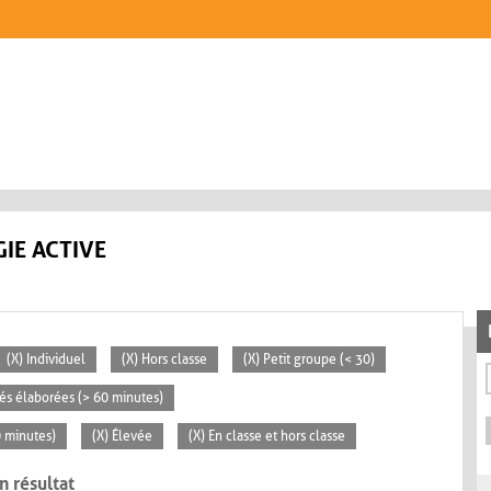
IE ACTIVE
(X) Individuel
(X) Hors classe
(X) Petit groupe (< 30)
ités élaborées (> 60 minutes)
0 minutes)
(X) Élevée
(X) En classe et hors classe
n résultat