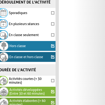
DÉROULEMENT DE L'ACTIVITÉ
Sporadiques
En plusieurs séances
En classe seulement
Hors classe
En classe et hors classe
DURÉE DE L'ACTIVITÉ
Activités courtes (< 30
minutes)
Activités développées
(Entre 30 et 60 minutes)
Activités élaborées (> 60
minutes)