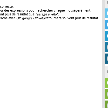
 correcte.
our des expressions pour rechercher chaque mot séparément.
nt plus de résultat que
"garage à vélo"
.
herche avec
OR
.
garage OR vélo
retournera souvent plus de résultat