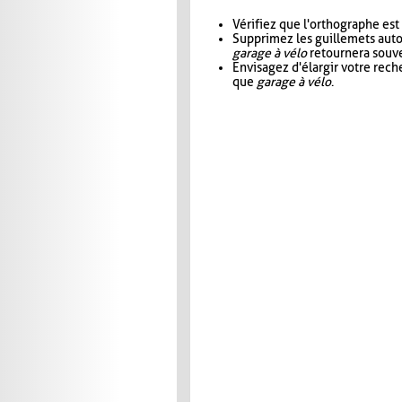
Vérifiez que l'orthographe est
Supprimez les guillemets aut
garage à vélo
retournera souve
Envisagez d'élargir votre rec
que
garage à vélo
.