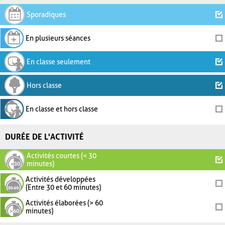
Sporadiques
En plusieurs séances
En classe seulement
Hors classe
En classe et hors classe
DURÉE DE L'ACTIVITÉ
Activités courtes (< 30
minutes)
Activités développées
(Entre 30 et 60 minutes)
Activités élaborées (> 60
minutes)