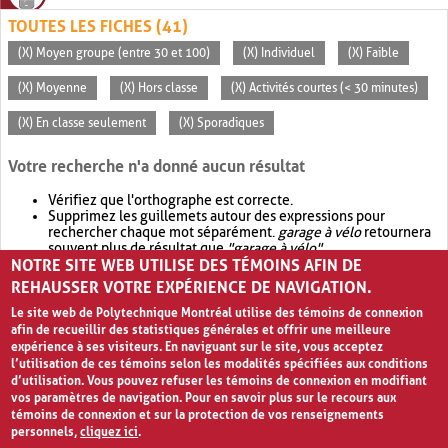
TOUTES LES FICHES (41)
(X) Moyen groupe (entre 30 et 100)
(X) Individuel
(X) Faible
(X) Moyenne
(X) Hors classe
(X) Activités courtes (< 30 minutes)
(X) En classe seulement
(X) Sporadiques
Votre recherche n'a donné aucun résultat
Vérifiez que l'orthographe est correcte.
Supprimez les guillemets autour des expressions pour
rechercher chaque mot séparément.
garage à vélo
retournera
souvent plus de résultat que
"garage à vélo"
.
NOTRE SITE WEB UTILISE DES TÉMOINS AFIN DE
Envisagez d'élargir votre recherche avec
OR
.
garage OR vélo
retournera souvent plus de résultat que
garage à vélo
.
REHAUSSER VOTRE EXPÉRIENCE DE NAVIGATION.
Le site web de Polytechnique Montréal utilise des témoins de connexion
afin de recueillir des statistiques générales et offrir une meilleure
expérience à ses visiteurs. En naviguant sur le site, vous acceptez
l’utilisation de ces témoins selon les modalités spécifiées aux conditions
d’utilisation. Vous pouvez refuser les témoins de connexion en modifiant
vos paramètres de navigation. Pour en savoir plus sur le recours aux
témoins de connexion et sur la protection de vos renseignements
personnels,
cliquez ici
.
Avis de confidentialité et conditions d’utilisation