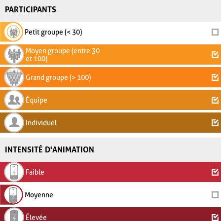
PARTICIPANTS
Petit groupe (< 30)
Moyen groupe (entre 30
et 100)
Grand groupe (> 100)
Équipe
Individuel
INTENSITÉ D'ANIMATION
Faible
Moyenne
Élevée