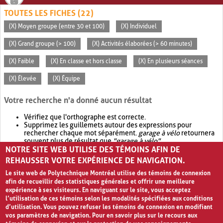
TOUTES LES FICHES (22)
(X) Moyen groupe (entre 30 et 100)
(X) Individuel
(X) Grand groupe (> 100)
(X) Activités élaborées (> 60 minutes)
(X) Faible
(X) En classe et hors classe
(X) En plusieurs séances
(X) Élevée
(X) Équipe
Votre recherche n'a donné aucun résultat
Vérifiez que l'orthographe est correcte.
Supprimez les guillemets autour des expressions pour
rechercher chaque mot séparément.
garage à vélo
retournera
souvent plus de résultat que
"garage à vélo"
.
NOTRE SITE WEB UTILISE DES TÉMOINS AFIN DE
Envisagez d'élargir votre recherche avec
OR
.
garage OR vélo
retournera souvent plus de résultat que
garage à vélo
.
REHAUSSER VOTRE EXPÉRIENCE DE NAVIGATION.
Le site web de Polytechnique Montréal utilise des témoins de connexion
afin de recueillir des statistiques générales et offrir une meilleure
expérience à ses visiteurs. En naviguant sur le site, vous acceptez
l’utilisation de ces témoins selon les modalités spécifiées aux conditions
d’utilisation. Vous pouvez refuser les témoins de connexion en modifiant
vos paramètres de navigation. Pour en savoir plus sur le recours aux