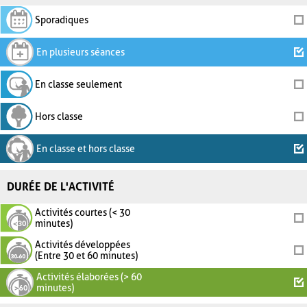
Sporadiques
En plusieurs séances
En classe seulement
Hors classe
En classe et hors classe
DURÉE DE L'ACTIVITÉ
Activités courtes (< 30
minutes)
Activités développées
(Entre 30 et 60 minutes)
Activités élaborées (> 60
minutes)