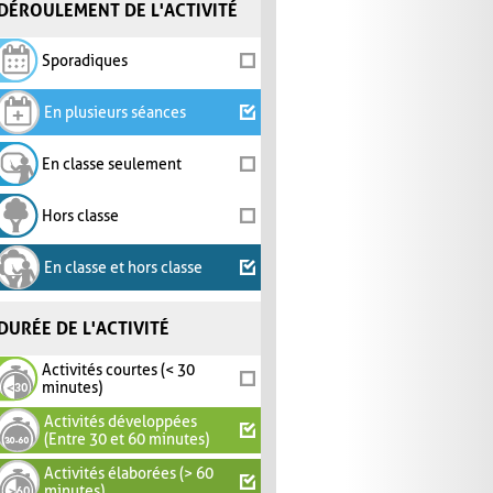
DÉROULEMENT DE L'ACTIVITÉ
Sporadiques
En plusieurs séances
En classe seulement
Hors classe
En classe et hors classe
DURÉE DE L'ACTIVITÉ
Activités courtes (< 30
minutes)
Activités développées
(Entre 30 et 60 minutes)
Activités élaborées (> 60
minutes)