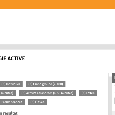
IE ACTIVE
(X) Individuel
(X) Grand groupe (> 100)
0 minutes)
(X) Activités élaborées (> 60 minutes)
(X) Faible
lusieurs séances
(X) Élevée
n résultat