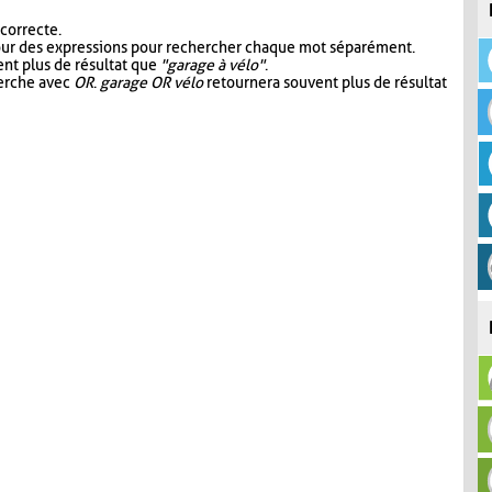
 correcte.
our des expressions pour rechercher chaque mot séparément.
nt plus de résultat que
"garage à vélo"
.
herche avec
OR
.
garage OR vélo
retournera souvent plus de résultat