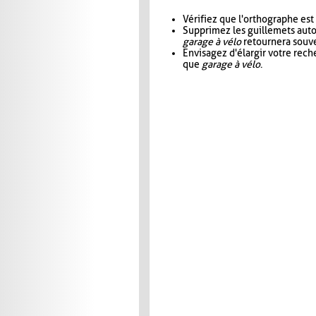
Vérifiez que l'orthographe est
Supprimez les guillemets aut
garage à vélo
retournera souve
Envisagez d'élargir votre rec
que
garage à vélo
.