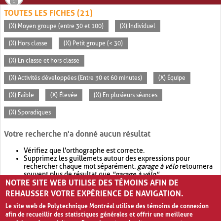
TOUTES LES FICHES (21)
(X) Moyen groupe (entre 30 et 100)
(X) Individuel
(X) Hors classe
(X) Petit groupe (< 30)
(X) En classe et hors classe
(X) Activités développées (Entre 30 et 60 minutes)
(X) Équipe
(X) Faible
(X) Élevée
(X) En plusieurs séances
(X) Sporadiques
Votre recherche n'a donné aucun résultat
Vérifiez que l'orthographe est correcte.
Supprimez les guillemets autour des expressions pour
rechercher chaque mot séparément.
garage à vélo
retournera
souvent plus de résultat que
"garage à vélo"
.
NOTRE SITE WEB UTILISE DES TÉMOINS AFIN DE
Envisagez d'élargir votre recherche avec
OR
.
garage OR vélo
retournera souvent plus de résultat que
garage à vélo
.
REHAUSSER VOTRE EXPÉRIENCE DE NAVIGATION.
Le site web de Polytechnique Montréal utilise des témoins de connexion
afin de recueillir des statistiques générales et offrir une meilleure