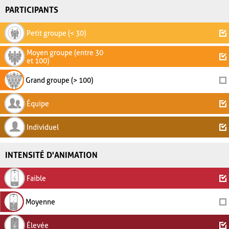
PARTICIPANTS
Petit groupe (< 30)
Moyen groupe (entre 30
et 100)
Grand groupe (> 100)
Équipe
Individuel
INTENSITÉ D'ANIMATION
Faible
Moyenne
Élevée