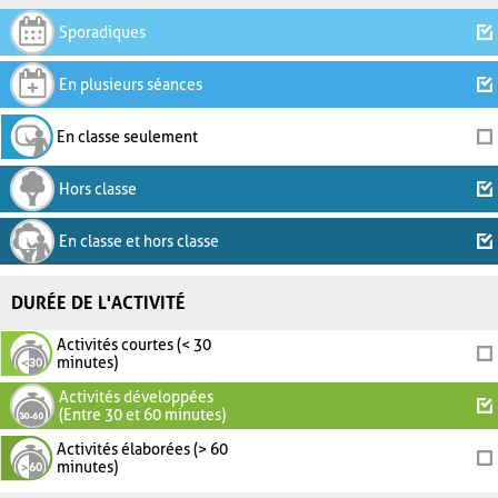
Sporadiques
En plusieurs séances
En classe seulement
Hors classe
En classe et hors classe
DURÉE DE L'ACTIVITÉ
Activités courtes (< 30
minutes)
Activités développées
(Entre 30 et 60 minutes)
Activités élaborées (> 60
minutes)