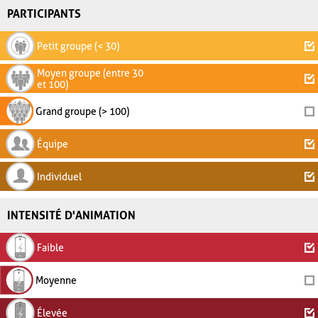
PARTICIPANTS
Petit groupe (< 30)
Moyen groupe (entre 30
et 100)
Grand groupe (> 100)
Équipe
Individuel
INTENSITÉ D'ANIMATION
Faible
Moyenne
Élevée