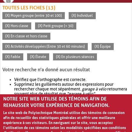
TOUTES LES FICHES (13)
(X) Moyen groupe (entre 30 et 100)
(X) Individuel
(X) Hors classe
(X) Petit groupe (< 30)
(X) En classe et hors classe
(X) Activités développées (Entre 30 et 60 minutes)
(X) Équipe
(X) Faible
(X) Élevée
(X) En plusieurs séances
Votre recherche n'a donné aucun résultat
Vérifiez que l'orthographe est correcte.
Supprimez les guillemets autour des expressions pour
rechercher chaque mot séparément.
garage à vélo
retournera
souvent plus de résultat que
"garage à vélo"
.
NOTRE SITE WEB UTILISE DES TÉMOINS AFIN DE
Envisagez d'élargir votre recherche avec
OR
.
garage OR vélo
retournera souvent plus de résultat que
garage à vélo
.
REHAUSSER VOTRE EXPÉRIENCE DE NAVIGATION.
Le site web de Polytechnique Montréal utilise des témoins de connexion
afin de recueillir des statistiques générales et offrir une meilleure
expérience à ses visiteurs. En naviguant sur le site, vous acceptez
l’utilisation de ces témoins selon les modalités spécifiées aux conditions