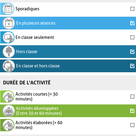
Sporadiques
En plusieurs séances
En classe seulement
Hors classe
En classe et hors classe
DURÉE DE L'ACTIVITÉ
Activités courtes (< 30
minutes)
Activités développées
(Entre 30 et 60 minutes)
Activités élaborées (> 60
minutes)