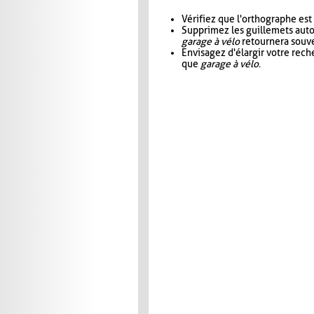
Vérifiez que l'orthographe est
Supprimez les guillemets aut
garage à vélo
retournera souve
Envisagez d'élargir votre rec
que
garage à vélo
.