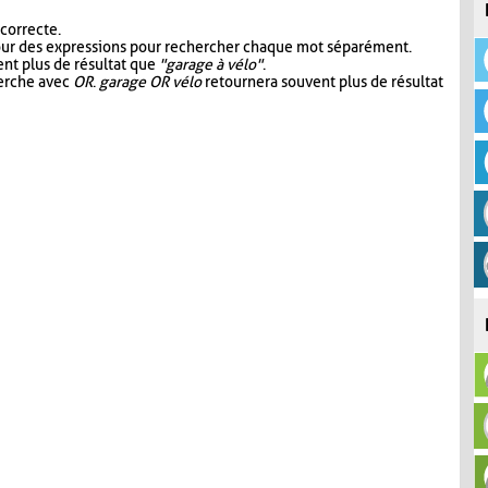
 correcte.
our des expressions pour rechercher chaque mot séparément.
nt plus de résultat que
"garage à vélo"
.
herche avec
OR
.
garage OR vélo
retournera souvent plus de résultat