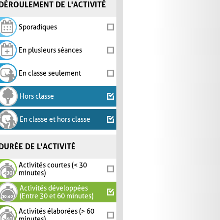
DÉROULEMENT DE L'ACTIVITÉ
Sporadiques
En plusieurs séances
En classe seulement
Hors classe
En classe et hors classe
DURÉE DE L'ACTIVITÉ
Activités courtes (< 30
minutes)
Activités développées
(Entre 30 et 60 minutes)
Activités élaborées (> 60
minutes)