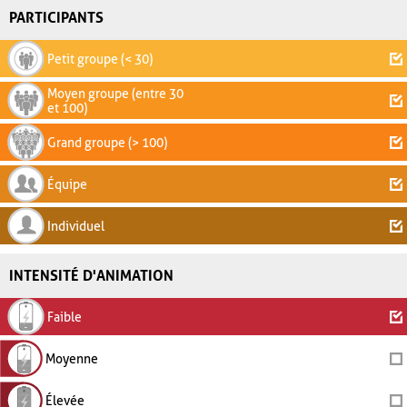
PARTICIPANTS
Petit groupe (< 30)
Moyen groupe (entre 30
et 100)
Grand groupe (> 100)
Équipe
Individuel
INTENSITÉ D'ANIMATION
Faible
Moyenne
Élevée