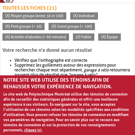
TOUTES LES FICHES (21)
(X) Moyen groupe (entre 30 et 100)
(X) Individuel
(X) Petit groupe (< 30)
(X) Grand groupe (> 100)
(X) Activités élaborées (> 60 minutes)
(X) Faible
(X) Équipe
Votre recherche n'a donné aucun résultat
Vérifiez que l'orthographe est correcte.
Supprimez les guillemets autour des expressions pour
rechercher chaque mot séparément.
garage à vélo
retournera
souvent plus de résultat que
"garage à vélo"
.
NOTRE SITE WEB UTILISE DES TÉMOINS AFIN DE
Envisagez d'élargir votre recherche avec
OR
.
garage OR vélo
retournera souvent plus de résultat que
garage à vélo
.
REHAUSSER VOTRE EXPÉRIENCE DE NAVIGATION.
Le site web de Polytechnique Montréal utilise des témoins de connexion
afin de recueillir des statistiques générales et offrir une meilleure
expérience à ses visiteurs. En naviguant sur le site, vous acceptez
l’utilisation de ces témoins selon les modalités spécifiées aux conditions
d’utilisation. Vous pouvez refuser les témoins de connexion en modifiant
vos paramètres de navigation. Pour en savoir plus sur le recours aux
témoins de connexion et sur la protection de vos renseignements
personnels,
cliquez ici
.
Avis de confidentialité et conditions d’utilisation