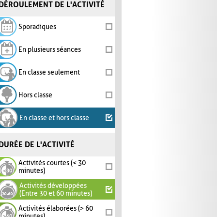
DÉROULEMENT DE L'ACTIVITÉ
Sporadiques
En plusieurs séances
En classe seulement
Hors classe
En classe et hors classe
DURÉE DE L'ACTIVITÉ
Activités courtes (< 30
minutes)
Activités développées
(Entre 30 et 60 minutes)
Activités élaborées (> 60
minutes)