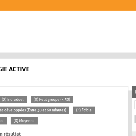
IE ACTIVE
(X) Individuel
(X) Petit groupe (< 30)
ités développées (Entre 30 et 60 minutes)
(X) Faible
ipe
(X) Moyenne
n résultat