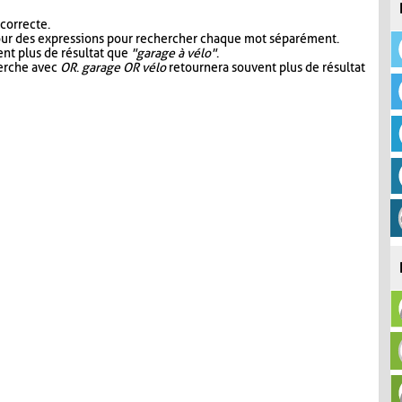
 correcte.
our des expressions pour rechercher chaque mot séparément.
nt plus de résultat que
"garage à vélo"
.
herche avec
OR
.
garage OR vélo
retournera souvent plus de résultat