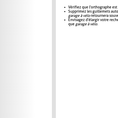
Vérifiez que l'orthographe est
Supprimez les guillemets aut
garage à vélo
retournera souve
Envisagez d'élargir votre rec
que
garage à vélo
.