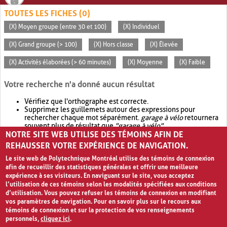
TOUTES LES FICHES (0)
(X) Moyen groupe (entre 30 et 100)
(X) Individuel
(X) Grand groupe (> 100)
(X) Hors classe
(X) Élevée
(X) Activités élaborées (> 60 minutes)
(X) Moyenne
(X) Faible
Votre recherche n'a donné aucun résultat
Vérifiez que l'orthographe est correcte.
Supprimez les guillemets autour des expressions pour
rechercher chaque mot séparément.
garage à vélo
retournera
souvent plus de résultat que
"garage à vélo"
.
NOTRE SITE WEB UTILISE DES TÉMOINS AFIN DE
Envisagez d'élargir votre recherche avec
OR
.
garage OR vélo
retournera souvent plus de résultat que
garage à vélo
.
REHAUSSER VOTRE EXPÉRIENCE DE NAVIGATION.
Le site web de Polytechnique Montréal utilise des témoins de connexion
afin de recueillir des statistiques générales et offrir une meilleure
expérience à ses visiteurs. En naviguant sur le site, vous acceptez
l’utilisation de ces témoins selon les modalités spécifiées aux conditions
d’utilisation. Vous pouvez refuser les témoins de connexion en modifiant
vos paramètres de navigation. Pour en savoir plus sur le recours aux
témoins de connexion et sur la protection de vos renseignements
personnels,
cliquez ici
.
Avis de confidentialité et conditions d’utilisation