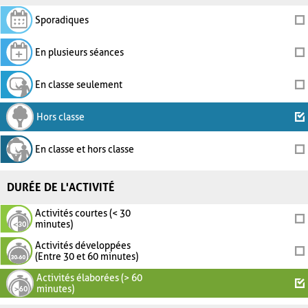
Sporadiques
En plusieurs séances
En classe seulement
Hors classe
En classe et hors classe
DURÉE DE L'ACTIVITÉ
Activités courtes (< 30
minutes)
Activités développées
(Entre 30 et 60 minutes)
Activités élaborées (> 60
minutes)