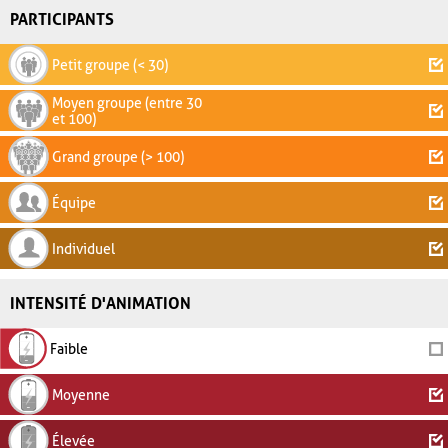
PARTICIPANTS
Petit groupe (< 30)
Moyen groupe (entre 30
et 100)
Grand groupe (> 100)
Équipe
Individuel
INTENSITÉ D'ANIMATION
Faible
Moyenne
Élevée