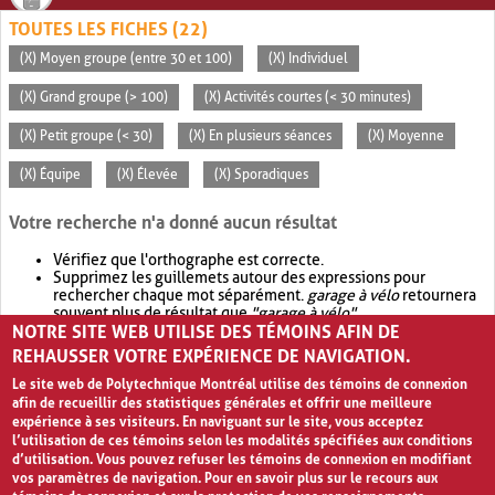
TOUTES LES FICHES (22)
(X) Moyen groupe (entre 30 et 100)
(X) Individuel
(X) Grand groupe (> 100)
(X) Activités courtes (< 30 minutes)
(X) Petit groupe (< 30)
(X) En plusieurs séances
(X) Moyenne
(X) Équipe
(X) Élevée
(X) Sporadiques
Votre recherche n'a donné aucun résultat
Vérifiez que l'orthographe est correcte.
Supprimez les guillemets autour des expressions pour
rechercher chaque mot séparément.
garage à vélo
retournera
souvent plus de résultat que
"garage à vélo"
.
NOTRE SITE WEB UTILISE DES TÉMOINS AFIN DE
Envisagez d'élargir votre recherche avec
OR
.
garage OR vélo
retournera souvent plus de résultat que
garage à vélo
.
REHAUSSER VOTRE EXPÉRIENCE DE NAVIGATION.
Le site web de Polytechnique Montréal utilise des témoins de connexion
afin de recueillir des statistiques générales et offrir une meilleure
expérience à ses visiteurs. En naviguant sur le site, vous acceptez
l’utilisation de ces témoins selon les modalités spécifiées aux conditions
d’utilisation. Vous pouvez refuser les témoins de connexion en modifiant
vos paramètres de navigation. Pour en savoir plus sur le recours aux