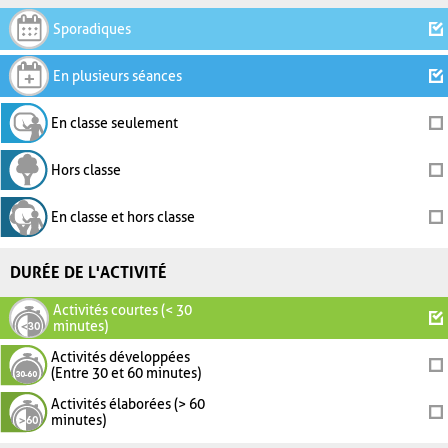
Sporadiques
En plusieurs séances
En classe seulement
Hors classe
En classe et hors classe
DURÉE DE L'ACTIVITÉ
Activités courtes (< 30
minutes)
Activités développées
(Entre 30 et 60 minutes)
Activités élaborées (> 60
minutes)