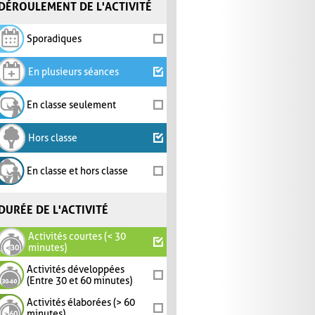
DÉROULEMENT DE L'ACTIVITÉ
Sporadiques
En plusieurs séances
En classe seulement
Hors classe
En classe et hors classe
DURÉE DE L'ACTIVITÉ
Activités courtes (< 30
minutes)
Activités développées
(Entre 30 et 60 minutes)
Activités élaborées (> 60
minutes)