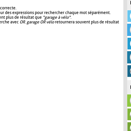
 correcte.
our des expressions pour rechercher chaque mot séparément.
nt plus de résultat que
"garage à vélo"
.
herche avec
OR
.
garage OR vélo
retournera souvent plus de résultat