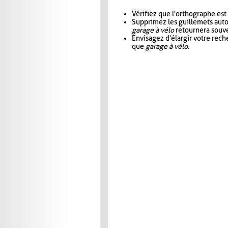
Vérifiez que l'orthographe est
Supprimez les guillemets aut
garage à vélo
retournera souve
Envisagez d'élargir votre rec
que
garage à vélo
.