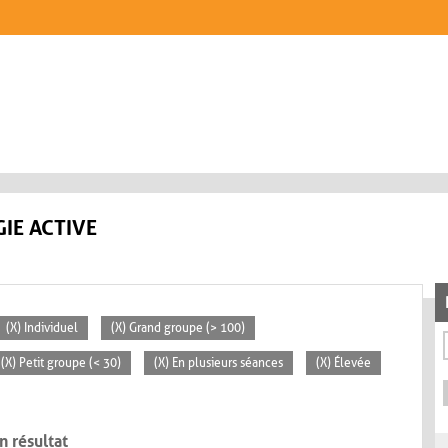
IE ACTIVE
(X) Individuel
(X) Grand groupe (> 100)
(X) Petit groupe (< 30)
(X) En plusieurs séances
(X) Élevée
n résultat