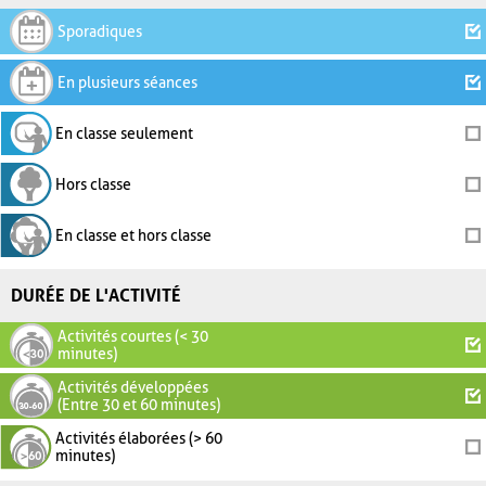
Sporadiques
En plusieurs séances
En classe seulement
Hors classe
En classe et hors classe
DURÉE DE L'ACTIVITÉ
Activités courtes (< 30
minutes)
Activités développées
(Entre 30 et 60 minutes)
Activités élaborées (> 60
minutes)