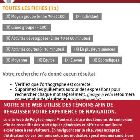
TOUTES LES FICHES (31)
(X) Moyen groupe (entre 30 et 100)
(X) Individuel
(X) Grand groupe (> 100)
(X) Activités développées (Entre 30 et 60 minutes)
(X) Activités courtes (< 30 minutes)
(X) En plusieurs séances
(X) Moyenne
(X) Équipe
(X) Élevée
(X) Sporadiques
Votre recherche n'a donné aucun résultat
Vérifiez que l'orthographe est correcte.
Supprimez les guillemets autour des expressions pour
rechercher chaque mot séparément.
garage à vélo
retournera
souvent plus de résultat que
"garage à vélo"
.
NOTRE SITE WEB UTILISE DES TÉMOINS AFIN DE
Envisagez d'élargir votre recherche avec
OR
.
garage OR vélo
retournera souvent plus de résultat que
garage à vélo
.
REHAUSSER VOTRE EXPÉRIENCE DE NAVIGATION.
Le site web de Polytechnique Montréal utilise des témoins de connexion
afin de recueillir des statistiques générales et offrir une meilleure
expérience à ses visiteurs. En naviguant sur le site, vous acceptez
l’utilisation de ces témoins selon les modalités spécifiées aux conditions