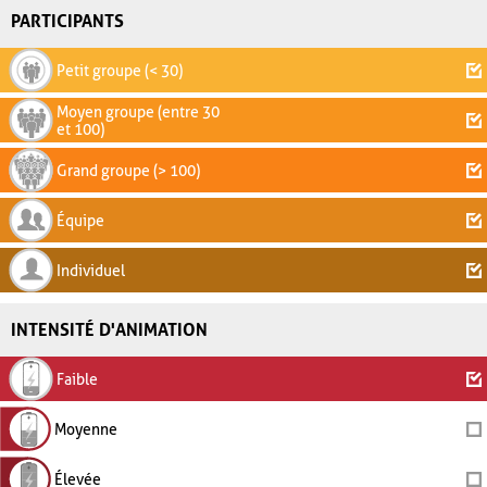
PARTICIPANTS
Petit groupe (< 30)
Moyen groupe (entre 30
et 100)
Grand groupe (> 100)
Équipe
Individuel
INTENSITÉ D'ANIMATION
Faible
Moyenne
Élevée