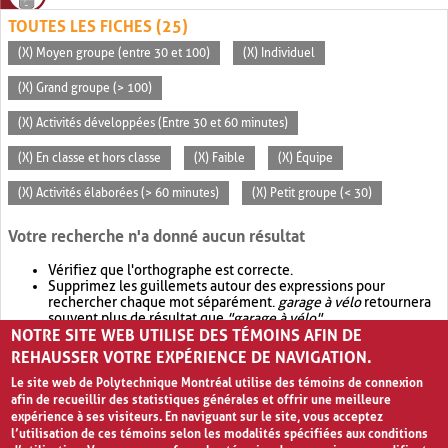
TOUTES LES FICHES (25)
(X) Moyen groupe (entre 30 et 100)
(X) Individuel
(X) Grand groupe (> 100)
(X) Activités développées (Entre 30 et 60 minutes)
(X) En classe et hors classe
(X) Faible
(X) Équipe
(X) Activités élaborées (> 60 minutes)
(X) Petit groupe (< 30)
Votre recherche n'a donné aucun résultat
Vérifiez que l'orthographe est correcte.
Supprimez les guillemets autour des expressions pour
rechercher chaque mot séparément.
garage à vélo
retournera
souvent plus de résultat que
"garage à vélo"
.
NOTRE SITE WEB UTILISE DES TÉMOINS AFIN DE
Envisagez d'élargir votre recherche avec
OR
.
garage OR vélo
retournera souvent plus de résultat que
garage à vélo
.
REHAUSSER VOTRE EXPÉRIENCE DE NAVIGATION.
Le site web de Polytechnique Montréal utilise des témoins de connexion
afin de recueillir des statistiques générales et offrir une meilleure
expérience à ses visiteurs. En naviguant sur le site, vous acceptez
l’utilisation de ces témoins selon les modalités spécifiées aux conditions