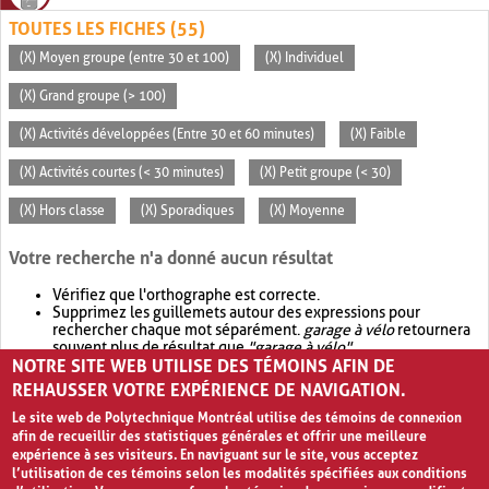
TOUTES LES FICHES (55)
(X) Moyen groupe (entre 30 et 100)
(X) Individuel
(X) Grand groupe (> 100)
(X) Activités développées (Entre 30 et 60 minutes)
(X) Faible
(X) Activités courtes (< 30 minutes)
(X) Petit groupe (< 30)
(X) Hors classe
(X) Sporadiques
(X) Moyenne
Votre recherche n'a donné aucun résultat
Vérifiez que l'orthographe est correcte.
Supprimez les guillemets autour des expressions pour
rechercher chaque mot séparément.
garage à vélo
retournera
souvent plus de résultat que
"garage à vélo"
.
NOTRE SITE WEB UTILISE DES TÉMOINS AFIN DE
Envisagez d'élargir votre recherche avec
OR
.
garage OR vélo
retournera souvent plus de résultat que
garage à vélo
.
REHAUSSER VOTRE EXPÉRIENCE DE NAVIGATION.
Le site web de Polytechnique Montréal utilise des témoins de connexion
afin de recueillir des statistiques générales et offrir une meilleure
expérience à ses visiteurs. En naviguant sur le site, vous acceptez
l’utilisation de ces témoins selon les modalités spécifiées aux conditions