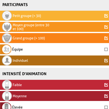
PARTICIPANTS
Petit groupe (< 30)
Moyen groupe (entre 30
et 100)
Grand groupe (> 100)
Équipe
Individuel
INTENSITÉ D'ANIMATION
Faible
Moyenne
Élevée