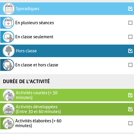
Sporadiques
En plusieurs séances
En classe seulement
Hors classe
En classe et hors classe
DURÉE DE L'ACTIVITÉ
Activités courtes (< 30
minutes)
Activités développées
(Entre 30 et 60 minutes)
Activités élaborées (> 60
minutes)