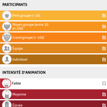
PARTICIPANTS
Petit groupe (< 30)
Moyen groupe (entre 30
et 100)
Grand groupe (> 100)
Équipe
Individuel
INTENSITÉ D'ANIMATION
Faible
Moyenne
Élevée