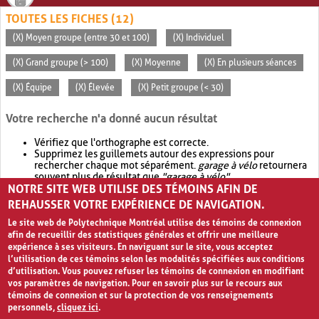
TOUTES LES FICHES (12)
(X) Moyen groupe (entre 30 et 100)
(X) Individuel
(X) Grand groupe (> 100)
(X) Moyenne
(X) En plusieurs séances
(X) Équipe
(X) Élevée
(X) Petit groupe (< 30)
Votre recherche n'a donné aucun résultat
Vérifiez que l'orthographe est correcte.
Supprimez les guillemets autour des expressions pour
rechercher chaque mot séparément.
garage à vélo
retournera
souvent plus de résultat que
"garage à vélo"
.
NOTRE SITE WEB UTILISE DES TÉMOINS AFIN DE
Envisagez d'élargir votre recherche avec
OR
.
garage OR vélo
retournera souvent plus de résultat que
garage à vélo
.
REHAUSSER VOTRE EXPÉRIENCE DE NAVIGATION.
Le site web de Polytechnique Montréal utilise des témoins de connexion
afin de recueillir des statistiques générales et offrir une meilleure
expérience à ses visiteurs. En naviguant sur le site, vous acceptez
l’utilisation de ces témoins selon les modalités spécifiées aux conditions
d’utilisation. Vous pouvez refuser les témoins de connexion en modifiant
vos paramètres de navigation. Pour en savoir plus sur le recours aux
témoins de connexion et sur la protection de vos renseignements
personnels,
cliquez ici
.
Avis de confidentialité et conditions d’utilisation