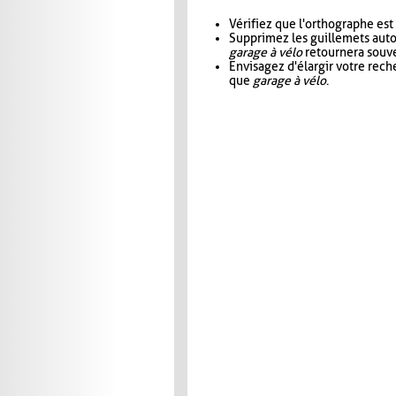
Vérifiez que l'orthographe est
Supprimez les guillemets aut
garage à vélo
retournera souve
Envisagez d'élargir votre rec
que
garage à vélo
.