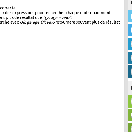
 correcte.
our des expressions pour rechercher chaque mot séparément.
nt plus de résultat que
"garage à vélo"
.
herche avec
OR
.
garage OR vélo
retournera souvent plus de résultat