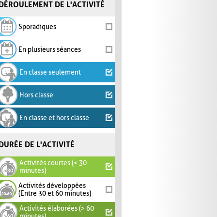
DÉROULEMENT DE L'ACTIVITÉ
Sporadiques
En plusieurs séances
En classe seulement
Hors classe
En classe et hors classe
DURÉE DE L'ACTIVITÉ
Activités courtes (< 30
minutes)
Activités développées
(Entre 30 et 60 minutes)
Activités élaborées (> 60
minutes)