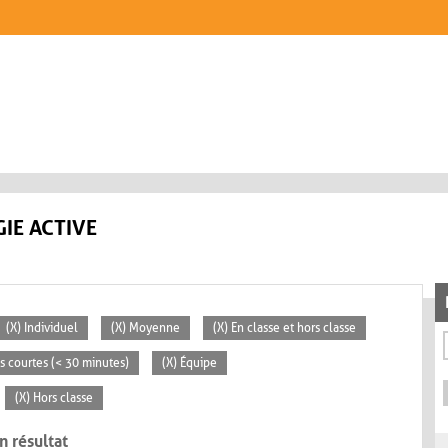
IE ACTIVE
(X) Individuel
(X) Moyenne
(X) En classe et hors classe
és courtes (< 30 minutes)
(X) Équipe
(X) Hors classe
n résultat