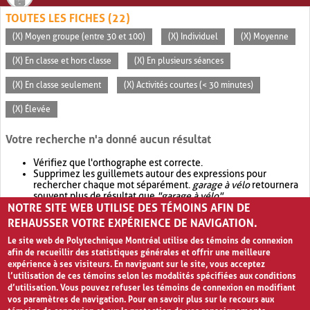
TOUTES LES FICHES (22)
(X) Moyen groupe (entre 30 et 100)
(X) Individuel
(X) Moyenne
(X) En classe et hors classe
(X) En plusieurs séances
(X) En classe seulement
(X) Activités courtes (< 30 minutes)
(X) Élevée
Votre recherche n'a donné aucun résultat
Vérifiez que l'orthographe est correcte.
Supprimez les guillemets autour des expressions pour
rechercher chaque mot séparément.
garage à vélo
retournera
souvent plus de résultat que
"garage à vélo"
.
NOTRE SITE WEB UTILISE DES TÉMOINS AFIN DE
Envisagez d'élargir votre recherche avec
OR
.
garage OR vélo
retournera souvent plus de résultat que
garage à vélo
.
REHAUSSER VOTRE EXPÉRIENCE DE NAVIGATION.
Le site web de Polytechnique Montréal utilise des témoins de connexion
afin de recueillir des statistiques générales et offrir une meilleure
expérience à ses visiteurs. En naviguant sur le site, vous acceptez
l’utilisation de ces témoins selon les modalités spécifiées aux conditions
d’utilisation. Vous pouvez refuser les témoins de connexion en modifiant
vos paramètres de navigation. Pour en savoir plus sur le recours aux