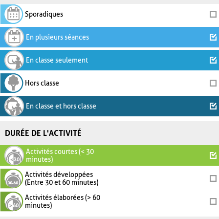
Sporadiques
En plusieurs séances
En classe seulement
Hors classe
En classe et hors classe
DURÉE DE L'ACTIVITÉ
Activités courtes (< 30
minutes)
Activités développées
(Entre 30 et 60 minutes)
Activités élaborées (> 60
minutes)