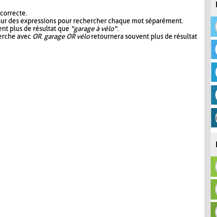
 correcte.
our des expressions pour rechercher chaque mot séparément.
nt plus de résultat que
"garage à vélo"
.
herche avec
OR
.
garage OR vélo
retournera souvent plus de résultat