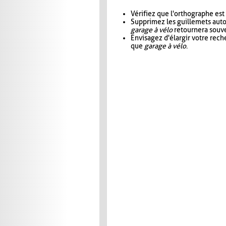
Vérifiez que l'orthographe est
Supprimez les guillemets aut
garage à vélo
retournera souve
Envisagez d'élargir votre rec
que
garage à vélo
.