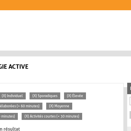
IE ACTIVE
(X) Individuel
(X) Sporadiques
(X) Élevée
s élaborées (> 60 minutes)
(X) Moyenne
0 minutes)
(X) Activités courtes (< 30 minutes)
n résultat