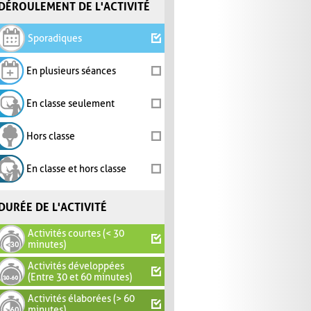
DÉROULEMENT DE L'ACTIVITÉ
Sporadiques
En plusieurs séances
En classe seulement
Hors classe
En classe et hors classe
DURÉE DE L'ACTIVITÉ
Activités courtes (< 30
minutes)
Activités développées
(Entre 30 et 60 minutes)
Activités élaborées (> 60
minutes)