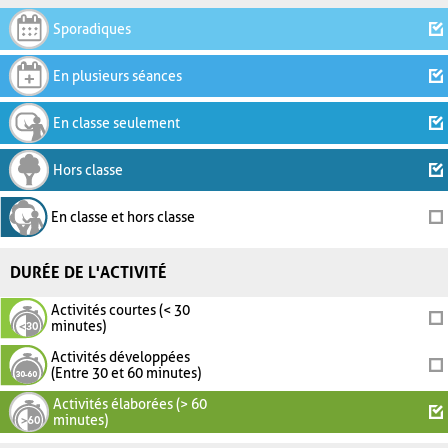
Sporadiques
En plusieurs séances
En classe seulement
Hors classe
En classe et hors classe
DURÉE DE L'ACTIVITÉ
Activités courtes (< 30
minutes)
Activités développées
(Entre 30 et 60 minutes)
Activités élaborées (> 60
minutes)