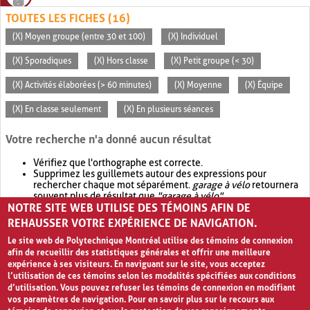
TOUTES LES FICHES (16)
(X) Moyen groupe (entre 30 et 100)
(X) Individuel
(X) Sporadiques
(X) Hors classe
(X) Petit groupe (< 30)
(X) Activités élaborées (> 60 minutes)
(X) Moyenne
(X) Équipe
(X) En classe seulement
(X) En plusieurs séances
Votre recherche n'a donné aucun résultat
Vérifiez que l'orthographe est correcte.
Supprimez les guillemets autour des expressions pour
rechercher chaque mot séparément.
garage à vélo
retournera
souvent plus de résultat que
"garage à vélo"
.
NOTRE SITE WEB UTILISE DES TÉMOINS AFIN DE
Envisagez d'élargir votre recherche avec
OR
.
garage OR vélo
retournera souvent plus de résultat que
garage à vélo
.
REHAUSSER VOTRE EXPÉRIENCE DE NAVIGATION.
Le site web de Polytechnique Montréal utilise des témoins de connexion
afin de recueillir des statistiques générales et offrir une meilleure
expérience à ses visiteurs. En naviguant sur le site, vous acceptez
l’utilisation de ces témoins selon les modalités spécifiées aux conditions
d’utilisation. Vous pouvez refuser les témoins de connexion en modifiant
vos paramètres de navigation. Pour en savoir plus sur le recours aux