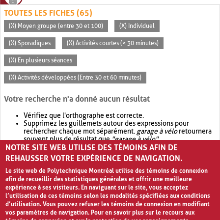
TOUTES LES FICHES (65)
(X) Moyen groupe (entre 30 et 100)
(X) Individuel
(X) Sporadiques
(X) Activités courtes (< 30 minutes)
(X) En plusieurs séances
(X) Activités développées (Entre 30 et 60 minutes)
Votre recherche n'a donné aucun résultat
Vérifiez que l'orthographe est correcte.
Supprimez les guillemets autour des expressions pour
rechercher chaque mot séparément.
garage à vélo
retournera
souvent plus de résultat que
"garage à vélo"
.
NOTRE SITE WEB UTILISE DES TÉMOINS AFIN DE
Envisagez d'élargir votre recherche avec
OR
.
garage OR vélo
retournera souvent plus de résultat que
garage à vélo
.
REHAUSSER VOTRE EXPÉRIENCE DE NAVIGATION.
Le site web de Polytechnique Montréal utilise des témoins de connexion
afin de recueillir des statistiques générales et offrir une meilleure
expérience à ses visiteurs. En naviguant sur le site, vous acceptez
l’utilisation de ces témoins selon les modalités spécifiées aux conditions
d’utilisation. Vous pouvez refuser les témoins de connexion en modifiant
vos paramètres de navigation. Pour en savoir plus sur le recours aux