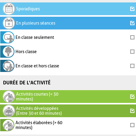
Sporadiques
En plusieurs séances
En classe seulement
Hors classe
En classe et hors classe
DURÉE DE L'ACTIVITÉ
Activités courtes (< 30
minutes)
Activités développées
(Entre 30 et 60 minutes)
Activités élaborées (> 60
minutes)