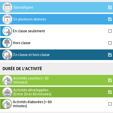
Sporadiques
En plusieurs séances
En classe seulement
Hors classe
En classe et hors classe
DURÉE DE L'ACTIVITÉ
Activités courtes (< 30
minutes)
Activités développées
(Entre 30 et 60 minutes)
Activités élaborées (> 60
minutes)