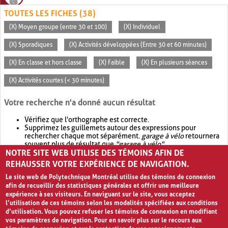
TOUTES LES FICHES (38)
(X) Moyen groupe (entre 30 et 100)
(X) Individuel
(X) Sporadiques
(X) Activités développées (Entre 30 et 60 minutes)
(X) En classe et hors classe
(X) Faible
(X) En plusieurs séances
(X) Activités courtes (< 30 minutes)
Votre recherche n'a donné aucun résultat
Vérifiez que l'orthographe est correcte.
Supprimez les guillemets autour des expressions pour
rechercher chaque mot séparément.
garage à vélo
retournera
souvent plus de résultat que
"garage à vélo"
.
NOTRE SITE WEB UTILISE DES TÉMOINS AFIN DE
Envisagez d'élargir votre recherche avec
OR
.
garage OR vélo
retournera souvent plus de résultat que
garage à vélo
.
REHAUSSER VOTRE EXPÉRIENCE DE NAVIGATION.
Le site web de Polytechnique Montréal utilise des témoins de connexion
afin de recueillir des statistiques générales et offrir une meilleure
expérience à ses visiteurs. En naviguant sur le site, vous acceptez
l’utilisation de ces témoins selon les modalités spécifiées aux conditions
d’utilisation. Vous pouvez refuser les témoins de connexion en modifiant
vos paramètres de navigation. Pour en savoir plus sur le recours aux