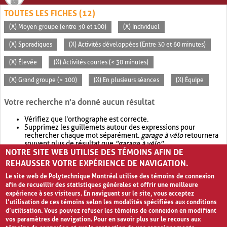
TOUTES LES FICHES (12)
(X) Moyen groupe (entre 30 et 100)
(X) Individuel
(X) Sporadiques
(X) Activités développées (Entre 30 et 60 minutes)
(X) Élevée
(X) Activités courtes (< 30 minutes)
(X) Grand groupe (> 100)
(X) En plusieurs séances
(X) Équipe
Votre recherche n'a donné aucun résultat
Vérifiez que l'orthographe est correcte.
Supprimez les guillemets autour des expressions pour
rechercher chaque mot séparément.
garage à vélo
retournera
souvent plus de résultat que
"garage à vélo"
.
NOTRE SITE WEB UTILISE DES TÉMOINS AFIN DE
Envisagez d'élargir votre recherche avec
OR
.
garage OR vélo
retournera souvent plus de résultat que
garage à vélo
.
REHAUSSER VOTRE EXPÉRIENCE DE NAVIGATION.
Le site web de Polytechnique Montréal utilise des témoins de connexion
afin de recueillir des statistiques générales et offrir une meilleure
expérience à ses visiteurs. En naviguant sur le site, vous acceptez
l’utilisation de ces témoins selon les modalités spécifiées aux conditions
d’utilisation. Vous pouvez refuser les témoins de connexion en modifiant
vos paramètres de navigation. Pour en savoir plus sur le recours aux