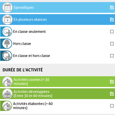
Sporadiques
En plusieurs séances
En classe seulement
Hors classe
En classe et hors classe
DURÉE DE L'ACTIVITÉ
Activités courtes (< 30
minutes)
Activités développées
(Entre 30 et 60 minutes)
Activités élaborées (> 60
minutes)