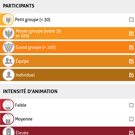
PARTICIPANTS
Petit groupe (< 30)
Moyen groupe (entre 30
et 100)
Grand groupe (> 100)
Équipe
Individuel
INTENSITÉ D'ANIMATION
Faible
Moyenne
Élevée