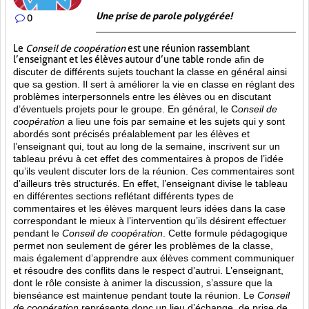
Une prise de parole polygérée!
0
Le
Conseil de coopération
est une réunion rassemblant
l’enseignant et les élèves autour d’une table
ronde afin de
discuter de différents sujets touchant la classe en général ainsi
que sa gestion. Il sert à améliorer la vie en classe en réglant des
problèmes interpersonnels entre les élèves ou en discutant
d’éventuels projets pour le groupe. En général, le C
onseil de
coopération
a lieu une fois par semaine et les sujets qui y sont
abordés sont
précisés préalablement par les élèves et
l’enseignant qui, tout au long de la semaine, inscrivent sur un
tableau prévu à cet effet des commentaires à propos de l’idée
qu’ils veulent discuter lors de la réunion. Ces commentaires sont
d’ailleurs très structurés. En effet, l’enseignant divise le tableau
en différentes sections reflétant différents types de
commentaires et les élèves marquent leurs idées dans la case
correspondant le mieux à l’intervention qu’ils désirent effectuer
pendant le
Conseil de coopération
. Cette formule pédagogique
permet non seulement de gérer les problèmes de la classe,
mais également d’apprendre aux élèves comment communiquer
et résoudre des conflits dans le respect d’autrui. L’enseignant,
dont le rôle consiste à animer la discussion, s’assure que la
bienséance est maintenue pendant toute la réunion. Le
Conseil
de coopération
représente donc un lieu d’échange, de prise de