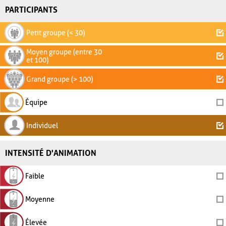
PARTICIPANTS
Petit groupe (< 30)
Moyen groupe (entre 30
et 100)
Grand groupe (> 100)
Équipe
Individuel
INTENSITÉ D'ANIMATION
Faible
Moyenne
Élevée