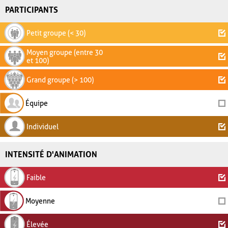
PARTICIPANTS
Petit groupe (< 30)
Moyen groupe (entre 30
et 100)
Grand groupe (> 100)
Équipe
Individuel
INTENSITÉ D'ANIMATION
Faible
Moyenne
Élevée