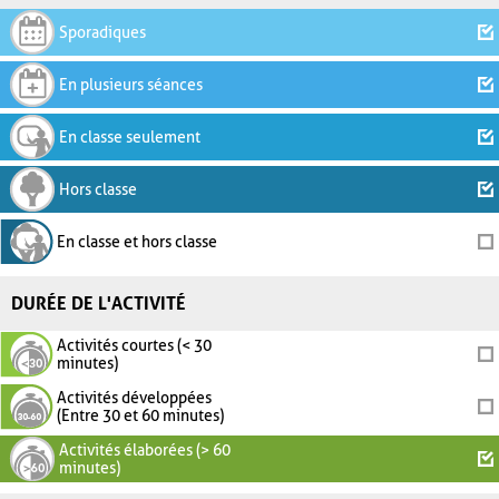
Sporadiques
En plusieurs séances
En classe seulement
Hors classe
En classe et hors classe
DURÉE DE L'ACTIVITÉ
Activités courtes (< 30
minutes)
Activités développées
(Entre 30 et 60 minutes)
Activités élaborées (> 60
minutes)