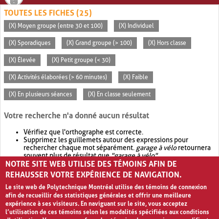
TOUTES LES FICHES (25)
(X) Moyen groupe (entre 30 et 100)
(X) Individuel
(X) Sporadiques
(X) Grand groupe (> 100)
(X) Hors classe
(X) Élevée
(X) Petit groupe (< 30)
(X) Activités élaborées (> 60 minutes)
(X) Faible
(X) En plusieurs séances
(X) En classe seulement
Votre recherche n'a donné aucun résultat
Vérifiez que l'orthographe est correcte.
Supprimez les guillemets autour des expressions pour
rechercher chaque mot séparément.
garage à vélo
retournera
souvent plus de résultat que
"garage à vélo"
.
NOTRE SITE WEB UTILISE DES TÉMOINS AFIN DE
Envisagez d'élargir votre recherche avec
OR
.
garage OR vélo
retournera souvent plus de résultat que
garage à vélo
.
REHAUSSER VOTRE EXPÉRIENCE DE NAVIGATION.
Le site web de Polytechnique Montréal utilise des témoins de connexion
afin de recueillir des statistiques générales et offrir une meilleure
expérience à ses visiteurs. En naviguant sur le site, vous acceptez
l’utilisation de ces témoins selon les modalités spécifiées aux conditions