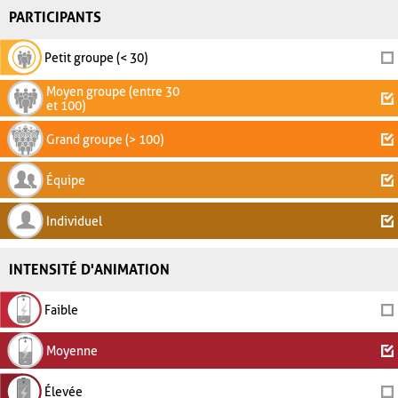
PARTICIPANTS
Petit groupe (< 30)
Moyen groupe (entre 30
et 100)
Grand groupe (> 100)
Équipe
Individuel
INTENSITÉ D'ANIMATION
Faible
Moyenne
Élevée