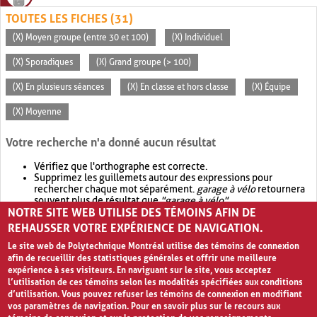
TOUTES LES FICHES (31)
(X) Moyen groupe (entre 30 et 100)
(X) Individuel
(X) Sporadiques
(X) Grand groupe (> 100)
(X) En plusieurs séances
(X) En classe et hors classe
(X) Équipe
(X) Moyenne
Votre recherche n'a donné aucun résultat
Vérifiez que l'orthographe est correcte.
Supprimez les guillemets autour des expressions pour
rechercher chaque mot séparément.
garage à vélo
retournera
souvent plus de résultat que
"garage à vélo"
.
NOTRE SITE WEB UTILISE DES TÉMOINS AFIN DE
Envisagez d'élargir votre recherche avec
OR
.
garage OR vélo
retournera souvent plus de résultat que
garage à vélo
.
REHAUSSER VOTRE EXPÉRIENCE DE NAVIGATION.
Le site web de Polytechnique Montréal utilise des témoins de connexion
afin de recueillir des statistiques générales et offrir une meilleure
expérience à ses visiteurs. En naviguant sur le site, vous acceptez
l’utilisation de ces témoins selon les modalités spécifiées aux conditions
d’utilisation. Vous pouvez refuser les témoins de connexion en modifiant
vos paramètres de navigation. Pour en savoir plus sur le recours aux