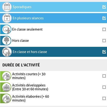
Sporadiques
En plusieurs séances
En classe seulement
Hors classe
En classe et hors classe
DURÉE DE L'ACTIVITÉ
Activités courtes (< 30
minutes)
Activités développées
(Entre 30 et 60 minutes)
Activités élaborées (> 60
minutes)