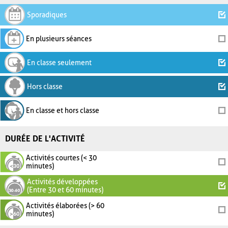
Sporadiques
En plusieurs séances
En classe seulement
Hors classe
En classe et hors classe
DURÉE DE L'ACTIVITÉ
Activités courtes (< 30
minutes)
Activités développées
(Entre 30 et 60 minutes)
Activités élaborées (> 60
minutes)