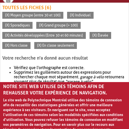
TOUTES LES FICHES (6)
(X) Moyen groupe (entre 30 et 100)
(X) Individuel
(X) Sporadiques
(X) Grand groupe (> 100)
(X) Activités développées (Entre 30 et 60 minutes)
(X) Élevée
(X) Hors classe
(X) En classe seulement
Votre recherche n'a donné aucun résultat
Vérifiez que l'orthographe est correcte.
Supprimez les guillemets autour des expressions pour
rechercher chaque mot séparément.
garage à vélo
retournera
souvent plus de résultat que
"garage à vélo"
.
NOTRE SITE WEB UTILISE DES TÉMOINS AFIN DE
Envisagez d'élargir votre recherche avec
OR
.
garage OR vélo
retournera souvent plus de résultat que
garage à vélo
.
REHAUSSER VOTRE EXPÉRIENCE DE NAVIGATION.
Le site web de Polytechnique Montréal utilise des témoins de connexion
afin de recueillir des statistiques générales et offrir une meilleure
expérience à ses visiteurs. En naviguant sur le site, vous acceptez
l’utilisation de ces témoins selon les modalités spécifiées aux conditions
d’utilisation. Vous pouvez refuser les témoins de connexion en modifiant
vos paramètres de navigation. Pour en savoir plus sur le recours aux