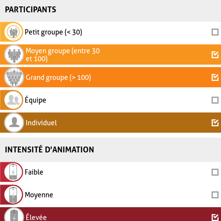
PARTICIPANTS
Petit groupe (< 30)
Moyen groupe (entre 30
et 100)
Grand groupe (> 100)
Équipe
Individuel
INTENSITÉ D'ANIMATION
Faible
Moyenne
Élevée