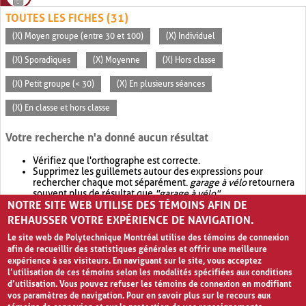
TOUTES LES FICHES (31)
(X) Moyen groupe (entre 30 et 100)
(X) Individuel
(X) Sporadiques
(X) Moyenne
(X) Hors classe
(X) Petit groupe (< 30)
(X) En plusieurs séances
(X) En classe et hors classe
Votre recherche n'a donné aucun résultat
Vérifiez que l'orthographe est correcte.
Supprimez les guillemets autour des expressions pour
rechercher chaque mot séparément.
garage à vélo
retournera
souvent plus de résultat que
"garage à vélo"
.
NOTRE SITE WEB UTILISE DES TÉMOINS AFIN DE
Envisagez d'élargir votre recherche avec
OR
.
garage OR vélo
retournera souvent plus de résultat que
garage à vélo
.
REHAUSSER VOTRE EXPÉRIENCE DE NAVIGATION.
Le site web de Polytechnique Montréal utilise des témoins de connexion
afin de recueillir des statistiques générales et offrir une meilleure
expérience à ses visiteurs. En naviguant sur le site, vous acceptez
l’utilisation de ces témoins selon les modalités spécifiées aux conditions
d’utilisation. Vous pouvez refuser les témoins de connexion en modifiant
vos paramètres de navigation. Pour en savoir plus sur le recours aux