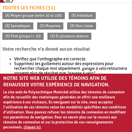
TOUTES LES FICHES (31)
(X) Moyen groupe (entre 30 et 100)
(X) Individuel
(X) Sporadiques
(X) Moyenne
(X) Hors classe
(X) Petit groupe (< 30)
(X) En plusieurs séances
Votre recherche n'a donné aucun résultat
Vérifiez que l'orthographe est correcte.
Supprimez les guillemets autour des expressions pour
rechercher chaque mot séparément.
garage à vélo
retournera
souvent plus de résultat que
"garage à vélo"
.
NOTRE SITE WEB UTILISE DES TÉMOINS AFIN DE
Envisagez d'élargir votre recherche avec
OR
.
garage OR vélo
retournera souvent plus de résultat que
garage à vélo
.
REHAUSSER VOTRE EXPÉRIENCE DE NAVIGATION.
Le site web de Polytechnique Montréal utilise des témoins de connexion
afin de recueillir des statistiques générales et offrir une meilleure
expérience à ses visiteurs. En naviguant sur le site, vous acceptez
l’utilisation de ces témoins selon les modalités spécifiées aux conditions
d’utilisation. Vous pouvez refuser les témoins de connexion en modifiant
vos paramètres de navigation. Pour en savoir plus sur le recours aux
témoins de connexion et sur la protection de vos renseignements
personnels,
cliquez ici
.
Avis de confidentialité et conditions d’utilisation