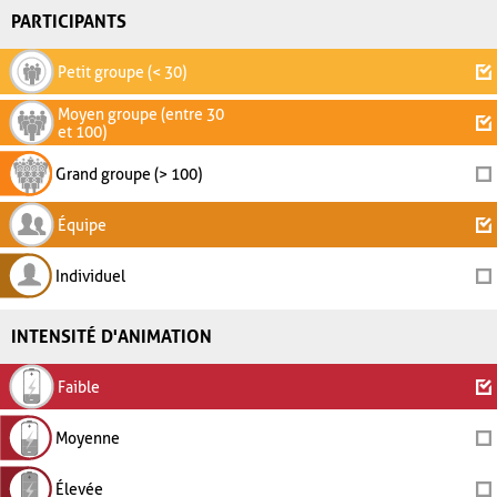
PARTICIPANTS
Petit groupe (< 30)
Moyen groupe (entre 30
et 100)
Grand groupe (> 100)
Équipe
Individuel
INTENSITÉ D'ANIMATION
Faible
Moyenne
Élevée