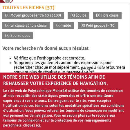
TOUTES LES FICHES (57)
(X) Moyen groupe (entre 30 et 100)
(X) Équipe
(X) Hors classe
(X) En classe et hors classe
(X) Faible
(X) Petit groupe (< 30)
(X) Sporadiques
Votre recherche n'a donné aucun résultat
Vérifiez que l'orthographe est correcte.
Supprimez les guillemets autour des expressions pour
rechercher chaque mot séparément.
garage à vélo
retournera
souvent plus de résultat que
"garage à vélo"
.
NOTRE SITE WEB UTILISE DES TÉMOINS AFIN DE
Envisagez d'élargir votre recherche avec
OR
.
garage OR vélo
retournera souvent plus de résultat que
garage à vélo
.
REHAUSSER VOTRE EXPÉRIENCE DE NAVIGATION.
Le site web de Polytechnique Montréal utilise des témoins de connexion
afin de recueillir des statistiques générales et offrir une meilleure
expérience à ses visiteurs. En naviguant sur le site, vous acceptez
l’utilisation de ces témoins selon les modalités spécifiées aux conditions
d’utilisation. Vous pouvez refuser les témoins de connexion en modifiant
vos paramètres de navigation. Pour en savoir plus sur le recours aux
témoins de connexion et sur la protection de vos renseignements
personnels,
cliquez ici
.
Avis de confidentialité et conditions d’utilisation