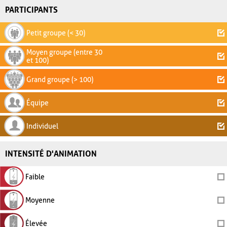
PARTICIPANTS
Petit groupe (< 30)
Moyen groupe (entre 30
et 100)
Grand groupe (> 100)
Équipe
Individuel
INTENSITÉ D'ANIMATION
Faible
Moyenne
Élevée