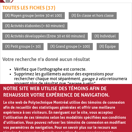
TOUTES LES FICHES (37)
(X) Moyen groupe (entre 30 et 100)
(X) En classe et hors classe
(X) Activités élaborées (> 60 minutes)
(X) Activités développées (Entre 30 et 60 minutes)
(X) Individuel
(X) Petit groupe (< 30)
(X) Grand groupe (> 100)
(X) Équipe
Votre recherche n'a donné aucun résultat
Vérifiez que l'orthographe est correcte.
Supprimez les guillemets autour des expressions pour
rechercher chaque mot séparément.
garage à vélo
retournera
souvent plus de résultat que
"garage à vélo"
.
NOTRE SITE WEB UTILISE DES TÉMOINS AFIN DE
Envisagez d'élargir votre recherche avec
OR
.
garage OR vélo
retournera souvent plus de résultat que
garage à vélo
.
REHAUSSER VOTRE EXPÉRIENCE DE NAVIGATION.
Le site web de Polytechnique Montréal utilise des témoins de connexion
afin de recueillir des statistiques générales et offrir une meilleure
expérience à ses visiteurs. En naviguant sur le site, vous acceptez
l’utilisation de ces témoins selon les modalités spécifiées aux conditions
d’utilisation. Vous pouvez refuser les témoins de connexion en modifiant
vos paramètres de navigation. Pour en savoir plus sur le recours aux