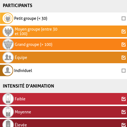
PARTICIPANTS
Petit groupe (< 30)
Moyen groupe (entre 30
et 100)
Grand groupe (> 100)
Équipe
Individuel
INTENSITÉ D'ANIMATION
Faible
Moyenne
Élevée