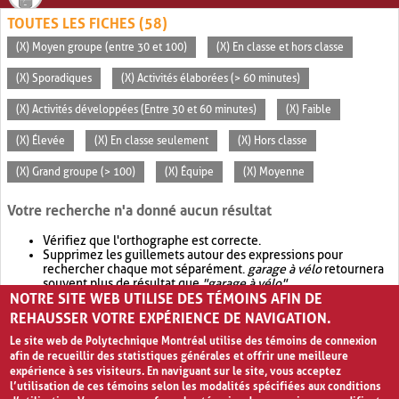
TOUTES LES FICHES (58)
(X) Moyen groupe (entre 30 et 100)
(X) En classe et hors classe
(X) Sporadiques
(X) Activités élaborées (> 60 minutes)
(X) Activités développées (Entre 30 et 60 minutes)
(X) Faible
(X) Élevée
(X) En classe seulement
(X) Hors classe
(X) Grand groupe (> 100)
(X) Équipe
(X) Moyenne
Votre recherche n'a donné aucun résultat
Vérifiez que l'orthographe est correcte.
Supprimez les guillemets autour des expressions pour
rechercher chaque mot séparément.
garage à vélo
retournera
souvent plus de résultat que
"garage à vélo"
.
NOTRE SITE WEB UTILISE DES TÉMOINS AFIN DE
Envisagez d'élargir votre recherche avec
OR
.
garage OR vélo
retournera souvent plus de résultat que
garage à vélo
.
REHAUSSER VOTRE EXPÉRIENCE DE NAVIGATION.
Le site web de Polytechnique Montréal utilise des témoins de connexion
afin de recueillir des statistiques générales et offrir une meilleure
expérience à ses visiteurs. En naviguant sur le site, vous acceptez
l’utilisation de ces témoins selon les modalités spécifiées aux conditions