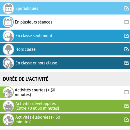
Sporadiques
En plusieurs séances
En classe seulement
Hors classe
En classe et hors classe
DURÉE DE L'ACTIVITÉ
Activités courtes (< 30
minutes)
Activités développées
(Entre 30 et 60 minutes)
Activités élaborées (> 60
minutes)