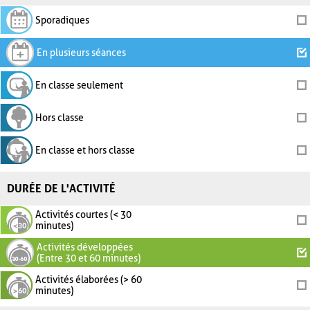
Sporadiques
En plusieurs séances
En classe seulement
Hors classe
En classe et hors classe
DURÉE DE L'ACTIVITÉ
Activités courtes (< 30
minutes)
Activités développées
(Entre 30 et 60 minutes)
Activités élaborées (> 60
minutes)