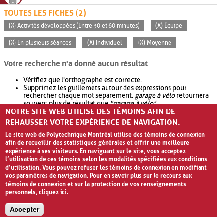
TOUTES LES FICHES (2)
(X) Activités développées (Entre 30 et 60 minutes)
(X) Équipe
(X) En plusieurs séances
(X) Individuel
(X) Moyenne
Votre recherche n'a donné aucun résultat
Vérifiez que l'orthographe est correcte.
Supprimez les guillemets autour des expressions pour
rechercher chaque mot séparément.
garage à vélo
retournera
souvent plus de résultat que
"garage à vélo"
.
NOTRE SITE WEB UTILISE DES TÉMOINS AFIN DE
Envisagez d'élargir votre recherche avec
OR
.
garage OR vélo
retournera souvent plus de résultat que
garage à vélo
.
REHAUSSER VOTRE EXPÉRIENCE DE NAVIGATION.
Le site web de Polytechnique Montréal utilise des témoins de connexion
afin de recueillir des statistiques générales et offrir une meilleure
expérience à ses visiteurs. En naviguant sur le site, vous acceptez
l’utilisation de ces témoins selon les modalités spécifiées aux conditions
d’utilisation. Vous pouvez refuser les témoins de connexion en modifiant
vos paramètres de navigation. Pour en savoir plus sur le recours aux
témoins de connexion et sur la protection de vos renseignements
personnels,
cliquez ici
.
Avis de confidentialité et conditions d’utilisation
Accepter